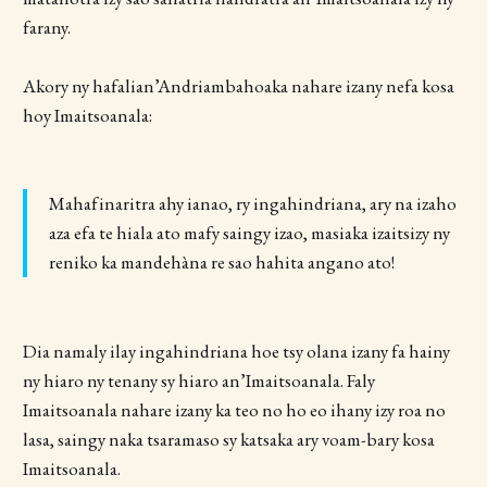
farany.
Akory ny hafalian’Andriambahoaka nahare izany nefa kosa
hoy Imaitsoanala:
​Mahafinaritra ahy ianao, ry ingahindriana, ary na izaho
aza efa te hiala ato mafy saingy izao, masiaka izaitsizy ny
reniko ka mandehàna re sao hahita angano ato​!
Dia namaly ilay ingahindriana hoe tsy olana izany fa hainy
ny hiaro ny tenany sy hiaro an’Imaitsoanala. Faly
Imaitsoanala nahare izany ka teo no ho eo ihany izy roa no
lasa, saingy naka tsaramaso sy katsaka ary voam-bary kosa
Imaitsoanala.