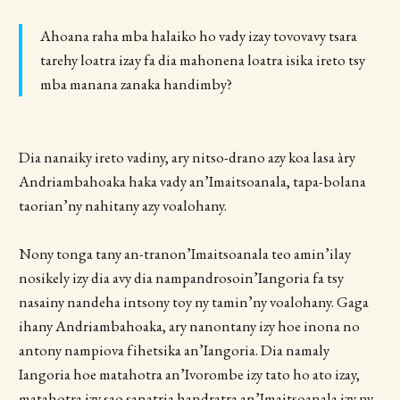
​Ahoana raha mba halaiko ho vady izay tovovavy tsara
tarehy loatra izay fa dia mahonena loatra isika ireto tsy
mba manana zanaka handimby?​
Dia nanaiky ireto vadiny, ary nitso-drano azy koa lasa àry
Andriambahoaka haka vady an’Imaitsoanala, tapa-bolana
taorian’ny nahitany azy voalohany.
Nony tonga tany an-tranon’Imaitsoanala teo amin’ilay
nosikely izy dia avy dia nampandrosoin’Iangoria fa tsy
nasainy nandeha intsony toy ny tamin’ny voalohany. Gaga
ihany Andriambahoaka, ary nanontany izy hoe inona no
antony nampiova fihetsika an’Iangoria. Dia namaly
Iangoria hoe matahotra an’Ivorombe izy tato ho ato izay,
matahotra izy sao sanatria handratra an’Imaitsoanala izy ny