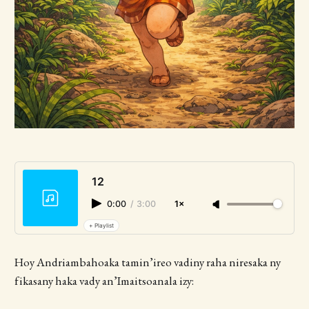
12
0:00
/
3:00
1×
+ Playlist
Hoy ​Andriambahoaka​ tamin’ireo vadiny raha niresaka ny
fikasany haka vady an’Imaitsoanala​ izy: