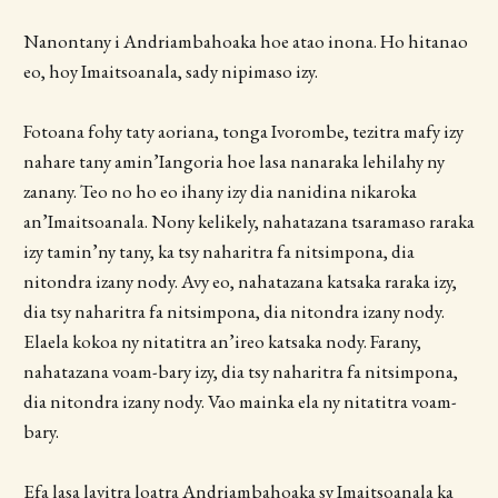
Nanontany i Andriambahoaka hoe atao inona. Ho hitanao
eo, hoy Imaitsoanala, sady nipimaso izy.
Fotoana fohy taty aoriana, tonga Ivorombe, tezitra mafy izy
nahare tany amin’Iangoria hoe lasa nanaraka lehilahy ny
zanany. Teo no ho eo ihany izy dia nanidina nikaroka
an’Imaitsoanala. Nony kelikely, nahatazana tsaramaso raraka
izy tamin’ny tany, ka tsy naharitra fa nitsimpona, dia
nitondra izany nody. Avy eo, nahatazana katsaka raraka izy,
dia tsy naharitra fa nitsimpona, dia nitondra izany nody.
Elaela kokoa ny nitatitra an’ireo katsaka nody. Farany,
nahatazana voam-bary izy, dia tsy naharitra fa nitsimpona,
dia nitondra izany nody. Vao mainka ela ny nitatitra voam-
bary.
Efa lasa lavitra loatra Andriambahoaka sy Imaitsoanala ka