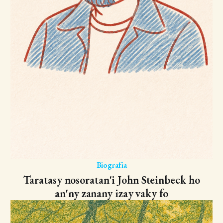
Biografia
Taratasy nosoratan'i John Steinbeck ho
an'ny zanany izay vaky fo