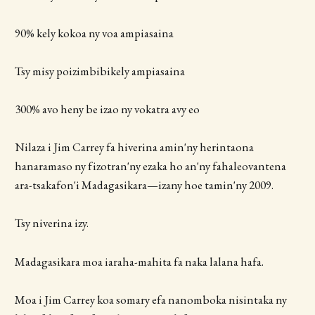
90% kely kokoa ny voa ampiasaina
Tsy misy poizimbibikely ampiasaina
300% avo heny be izao ny vokatra avy eo
Nilaza i Jim Carrey fa hiverina amin'ny herintaona
hanaramaso ny fizotran'ny ezaka ho an'ny fahaleovantena
ara-tsakafon'i Madagasikara—izany hoe tamin'ny 2009.
Tsy niverina izy.
Madagasikara moa iaraha-mahita fa naka lalana hafa.
Moa i Jim Carrey koa somary efa nanomboka nisintaka ny