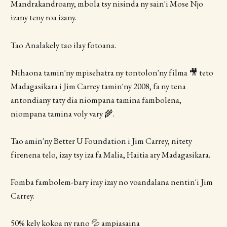
Mandrakandroany, mbola tsy nisinda ny sain'i Mose Njo
izany teny roa izany.
Tao Analakely tao ilay fotoana.
Nihaona tamin'ny mpisehatra ny tontolon'ny filma 🎥 teto
Madagasikara i Jim Carrey tamin'ny 2008, fa ny tena
antondiany taty dia niompana tamina fambolena,
niompana tamina voly vary 🌾.
Tao amin'ny Better U Foundation i Jim Carrey, nitety
firenena telo, izay tsy iza fa Malia, Haitia ary Madagasikara.
Fomba fambolem-bary iray izay no voandalana nentin'i Jim
Carrey.
50% kely kokoa ny rano 💦 ampiasaina