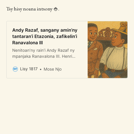
Tsy hisy noana intsony 🍚.
Andy Razaf, sangany amin’ny
tantaran’i Etazonia, zafikelin’i
Ranavalona III
Nenitoan’ny rain’i Andy Razaf ny
mpanjaka Ranavalona III. Henri
Razafinkarefo no anaran’ny rainy
ary maty tamin’ny gera nataon’ny
Lisy 1817
Mose Njo
Frantsay tamin-dry zareo nanafika
tonga hanjanaka an’i Madagasikara
io rainy io