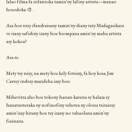
lalao filma fa nifantoka tamin'ny lafiny artista—manao
hosodoka 🎨 .
Asa hoe nisy ifandraisany tamin'ny diany taty Madagasikara
ve izany safidiny izany hoe hiompana amin'ny maha artista
azy kokoa?
Asa re.
Mety tsy nisy, na mety hoe kely fotsiny, fa hoy kosa Jim
Carrey indray mandeha izay hoe:
Mihevitra aho hoe tokony hanan-karena sy halaza sy
hanatanteraka ny nofinofiny rehetra ny olona tsirairay
amin'izay hitany hoe tsy izany no vahaolana amin'ny
fiainana.