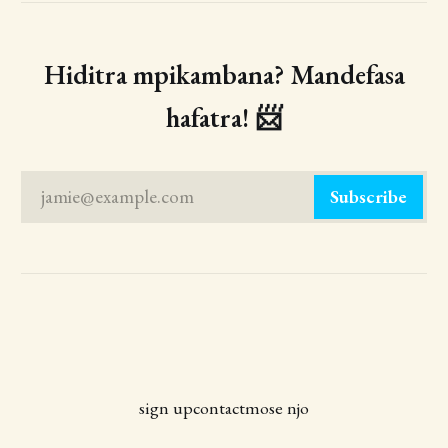
Hiditra mpikambana? Mandefasa
hafatra! 📨
jamie@example.com
Subscribe
sign up
contact
mose njo