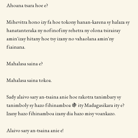
Ahoana tsara hoe e?
Mihevitra hono izy fa hoe tokony hanan-karena sy halaza sy
hanatanteraka ny nofinofiny rehetra ny olona tsirairay
amin'izay hitany hoe tsy izany no vahaolana amin'ny
fiainana.
Mahalasa saina e?
Mahalasa saina tokoa.
Sady alaivo sary an-tsaina anie hoe rakotra tanimbary sy
tanimboly sy hazo fihinamboa 🍇 ity Madagasikara ity e?
Izany hazo fihinamboa izany dia hazo misy voankazo.
Alaivo sary an-tsaina anie e!