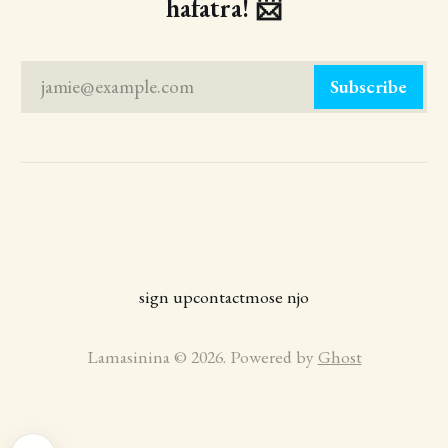
hafatra! 📨
jamie@example.com
Subscribe
sign up
contact
mose njo
Lamasinina © 2026. Powered by
Ghost
Playlist