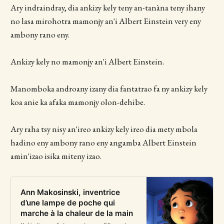
Ary indraindray, dia ankizy kely teny an-tanàna teny ihany
no lasa mirohotra mamonjy an'i Albert Einstein very eny
ambony rano eny.
Ankizy kely no mamonjy an'i Albert Einstein.
Manomboka androany izany dia fantatrao fa ny ankizy kely
koa anie ka afaka mamonjy olon-dehibe.
Ary raha tsy nisy an'ireo ankizy kely ireo dia mety mbola
hadino eny ambony rano eny angamba Albert Einstein
amin'izao isika miteny izao.
Ann Makosinski, inventrice
d’une lampe de poche qui
marche à la chaleur de la main