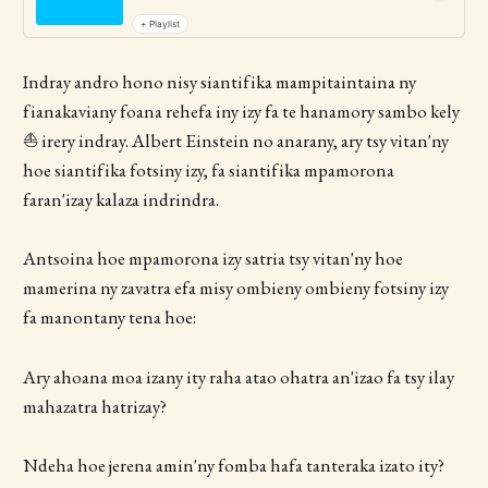
+ Playlist
Indray andro hono nisy siantifika mampitaintaina ny
fianakaviany foana rehefa iny izy fa te hanamory sambo kely
⛵️ irery indray. Albert Einstein no anarany, ary tsy vitan'ny
hoe siantifika fotsiny izy, fa siantifika mpamorona
faran'izay kalaza indrindra.
Antsoina hoe mpamorona izy satria tsy vitan'ny hoe
mamerina ny zavatra efa misy ombieny ombieny fotsiny izy
fa manontany tena hoe:
Ary ahoana moa izany ity raha atao ohatra an'izao fa tsy ilay
mahazatra hatrizay?
Ndeha hoe jerena amin'ny fomba hafa tanteraka izato ity?