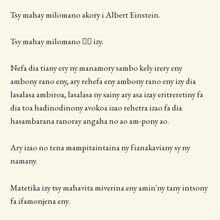
Tsy mahay milomano akory i Albert Einstein.
Tsy mahay milomano 🏊‍♂️ izy.
Nefa dia tiany ery ny manamory sambo kely irery eny
ambony rano eny, ary rehefa eny ambony rano eny izy dia
lasalasa ambiroa, lasalasa ny sainy ary asa izay eritreretiny fa
dia toa hadinodinony avokoa izao rehetra izao fa dia
hasambarana ranoray angaha no ao am-pony ao.
Ary izao no tena mampitaintaina ny fianakaviany sy ny
namany.
Matetika izy tsy mahavita miverina eny amin'ny tany intsony
fa ifamonjena eny.