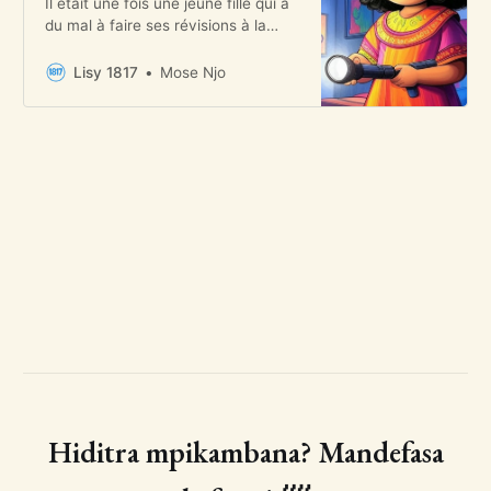
Il était une fois une jeune fille qui a
du mal à faire ses révisions à la
maison à cause des coupures de
courant. Un jour, une amie à elle qui
Lisy 1817
Mose Njo
s’appelle Ann Makosinski vient chez
elle et découvre sa tristesse.
Hiditra mpikambana? Mandefasa