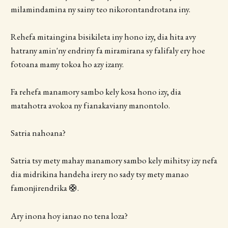
milamindamina ny sainy teo nikorontandrotana iny.
Rehefa mitaingina bisikileta iny hono izy, dia hita avy
hatrany amin'ny endriny fa miramirana sy falifaly ery hoe
fotoana mamy tokoa ho azy izany.
Fa rehefa manamory sambo kely kosa hono izy, dia
matahotra avokoa ny fianakaviany manontolo.
Satria nahoana?
Satria tsy mety mahay manamory sambo kely mihitsy izy nefa
dia midrikina handeha irery no sady tsy mety manao
famonjirendrika 🛟.
Ary inona hoy ianao no tena loza?