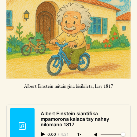
Albert Einstein mitaingina bisikileta, Lisy 1817
Albert Einstein siantifika
mpamorona kalaza tsy nahay
nilomano 1817
0:00
/
4:21
1×