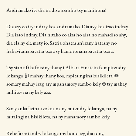
Andramako ity dia na diso aza aho tsy maninona!
Dia avy eo ity indray koa andramako. Dia avy koa izao indray.
Dia izao indray. Dia hitako eo aiza ho aiza no mahadiso ahy,
dia ela ny ela mety io. Satria ohatra an'izany hatrany no
hahavitana zavatra tsara sy hamoronana zavatra tsara.
Tsy siantifika fotsiny ihany i Albert Einstein fa mpitendry
lokanga 🎻 mahay ihany koa, mpitaingina bisikileta 🚲
somary mahay izay, ary mpanamory sambo kely ⛵️ tsy mahay
mihitsy na ny kely aza.
Samy ankafizina avokoa na ny mitendry lokanga, na ny
mitaingina bisikileta, na ny manamory sambo kely.
Rehefa mitendry lokanga iny hono izy, dia tony,