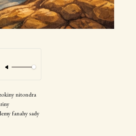
zokiny nitondra
riny
lemy fanahy sady