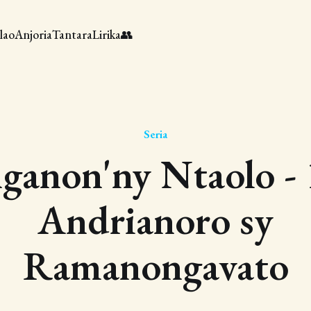
lao
Anjoria
Tantara
Lirika
👥
Seria
ganon'ny Ntaolo - 
Andrianoro sy
Ramanongavato