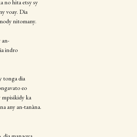
a no hita etsy sy
ny voay. Dia
 mody nitomany.
 an-
ia indro
y tonga dia
ongavato eo
mpisikidy​ ka
na any an-tanàna.
, ​dia manaova