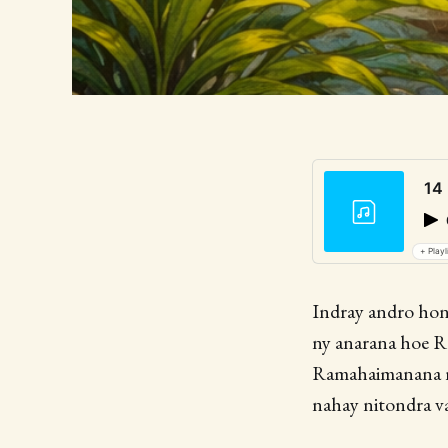
14
+ Playl
Indray andro hon
ny anarana hoe R
Ramahaimanana no
nahay nitondra v