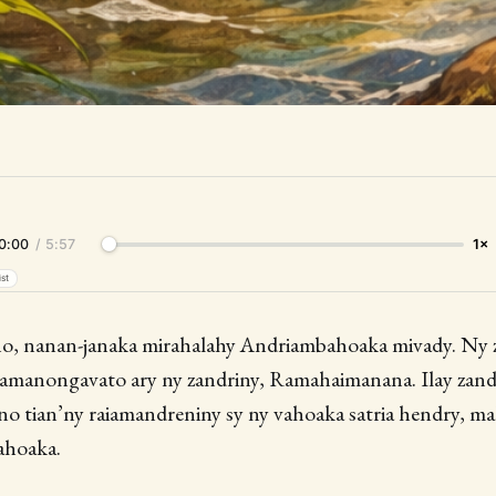
0:00
/
5:57
1×
ist
o, nanan-janaka mirahalahy Andriambahoaka mivady. Ny 
amanongavato ary ny zandriny, ​Ramahaimanana​. Ilay zand
 tian’ny raiamandreniny sy ny vahoaka satria hendry, ma
ahoaka.