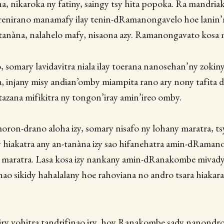
a, nikaroka ny fatiny, saingy tsy hita popoka. Ra mandriak
y renirano manamafy ilay tenin-dRamanongavelo hoe lanin’
 tanàna, nalahelo mafy, nisaona azy. Ramanongavato kosa
o, somary lavidavitra niala ilay toerana nanosehan’ny zokiny
injany misy andian’omby miampita rano ary nony tafita d
zana mifikitra ny tongon’iray amin’ireo omby.
oron-drano aloha izy, somary nisafo ny lohany maratra, ts
 hiakatra any an-tanàna izy sao hifanehatra amin-dRaman
ty maratra. Lasa kosa izy nankany amin-dRanakombe mivady 
o sikidy hahalalany hoe rahoviana no andro tsara hiakara
ry vohitra tandrifinao iry​, hoy Ranakombe sady nanondro