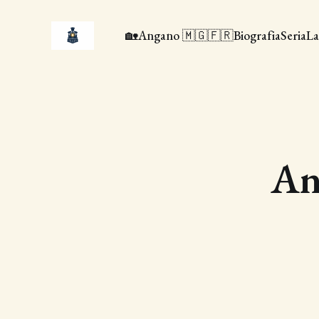
🏡
Angano 🇲🇬🇫🇷
Biografia
Seria
La
An