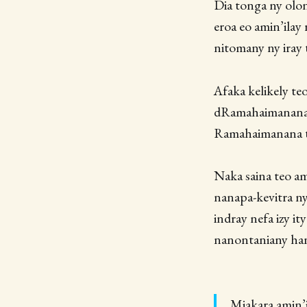
Dia tonga ny olon
eroa eo amin’ila
nitomany ny iray
Afaka kelikely te
dRamahaimanana, 
Ramahaimanana ta
Naka saina teo am
nanapa-kevitra ny
indray nefa izy i
nanontaniany hana
Miakara amin’i