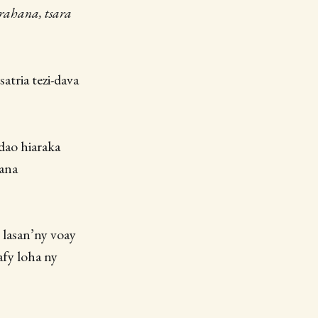
rahana, tsara
atria tezi-dava
dao hiaraka
rana
lasan’ny voay
afy loha ny