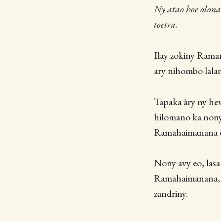
Ny atao hoe olon
toetra.
Ilay zokiny Raman
ary nihombo lalan
Tapaka àry ny he
hilomano ka nony
Ramahaimanana di
Nony avy eo, las
Ramahaimanana, h
zandriny.