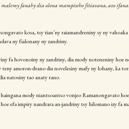
a malemy fanahy dia olona mampiseho fitiavana, azo ifana
ongavato kosa, tsy tian’ny raiamandreniny sy ny vahoaka s
dava ny fialonany ny zandriny.
viny fa hovonoiny ny zandriny, dia mody noteneniny hoe n
 teny amoron-drano dia novelesiny mafy ny lohany, ka to
a natosiny tao anaty rano.
a haingana mody niantsoantso vonjeo Ramanongavato hoe 
oe efa impiry nandrara an-jandriny tsy hilomano izy fa m