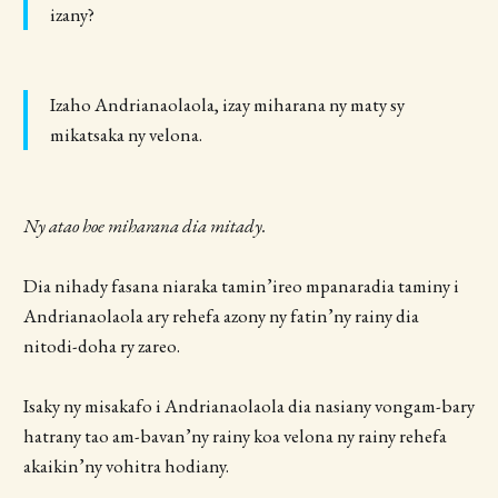
izany?
Izaho Andrianaolaola, izay miharana ny maty sy
mikatsaka ny velona.
Ny atao hoe miharana dia mitady.
Dia nihady fasana niaraka tamin’ireo mpanaradia taminy i
Andrianaolaola ary rehefa azony ny fatin’ny rainy dia
nitodi-doha ry zareo.
Isaky ny misakafo i Andrianaolaola dia nasiany vongam-bary
hatrany tao am-bavan’ny rainy koa velona ny rainy rehefa
akaikin’ny vohitra hodiany.