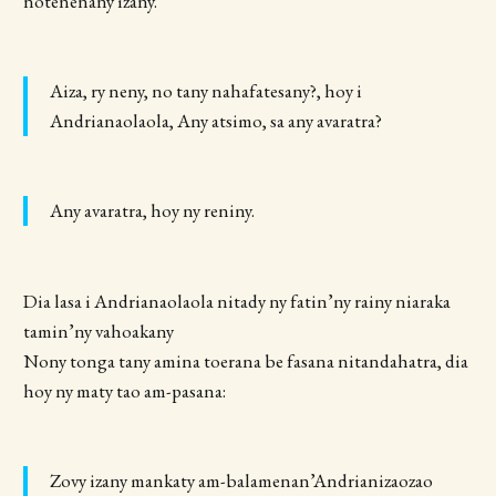
notenenany izany.
Aiza, ry neny, no tany nahafatesany?, hoy i
Andrianaolaola, Any atsimo, sa any avaratra?
Any avaratra, hoy ny reniny.
Dia lasa i Andrianaolaola nitady ny fatin’ny rainy niaraka
tamin’ny vahoakany
Nony tonga tany amina toerana be fasana nitandahatra, dia
hoy ny maty tao am-pasana:
Zovy izany mankaty am-balamenan’Andrianizaozao