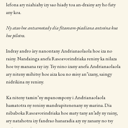
lefona ary niahiahy izy sao hiady toa an-drainy ary ho faty
any koa.
Ny atao hoe antsamotady dia fitaovam-piadiana antsoina koa
hoe pilotra.
Indray andro àry nanontany Andrianaolaola hoe iza no
rainy. Nandainga anefa Rasoavorindriaka reniny ka nilaza
hoe tsy manana ray izy. Tsy nino izany anefa Andrianaolaola
ary niteny mihitsy hoe aiza koa no misy an’izany, saingy
nidrikina ny reniny.
Ka niteny tamin’ny mpanompony i Andrianaolaola
hamatotra ny reniny mandrapitenenany ny marina. Dia
nibaboka Rasoavorindriaka hoe maty tany an’ady ny rainy,
ary natahotra izy fandrao hanaradia azy ny zanany no tsy