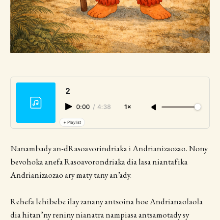
2
0:00
/
4:38
1×
+ Playlist
Nanambady an-dRasoavorindriaka i Andrianizaozao. Nony
bevohoka anefa Rasoavorondriaka dia lasa niantafika
Andrianizaozao ary maty tany an’ady.
Rehefa lehibebe ilay zanany antsoina hoe Andrianaolaola
dia hitan’ny reniny nianatra nampiasa antsamotady sy