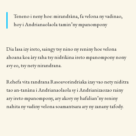
Teneno i neny hoe: mirandràna, fa velona ny vadinao,
hoy i Andrianaolaola tamin’ny mpanompony
Dia lasa izy ireto, saingy tsy nino ny reniny hoe velona
ahoana koa àry raha tsy nidrikina ireto mpanompony nony
avy eo, tsy nety nirandrana.
Rehefa vita randrana Rasoavorindriaka izay vao nety niditra
tao an-tanàna i Andrianaolaola sy i Andrianizaozao rainy
ary ireto mpanompony, ary akory ny hafalian’ny reniny
nahita ny vadiny velona soamantsara ary ny zanany tafody.