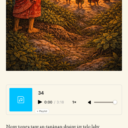
34
0:00
/
3:18
1×
+ Playlist
Nony tonga tany an-tanànan-drainy izy telo lahy