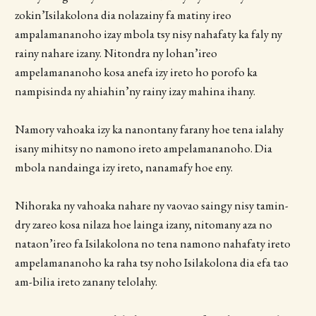
zokin’Isilakolona dia nolazainy fa matiny ireo
ampalamananoho izay mbola tsy nisy nahafaty ka faly ny
rainy nahare izany. Nitondra ny lohan’ireo
ampelamananoho kosa anefa izy ireto ho porofo ka
nampisinda ny ahiahin’ny rainy izay mahina ihany.
Namory vahoaka izy ka nanontany farany hoe tena ialahy
isany mihitsy no namono ireto ampelamananoho. Dia
mbola nandainga izy ireto, nanamafy hoe eny.
Nihoraka ny vahoaka nahare ny vaovao saingy nisy tamin-
dry zareo kosa nilaza hoe lainga izany, nitomany aza no
nataon’ireo fa Isilakolona no tena namono nahafaty ireto
ampelamananoho ka raha tsy noho Isilakolona dia efa tao
am-bilia ireto zanany telolahy.