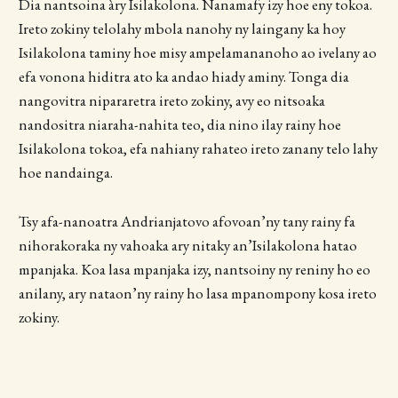
Dia nantsoina àry Isilakolona. Nanamafy izy hoe eny tokoa.
Ireto zokiny telolahy mbola nanohy ny laingany ka hoy
Isilakolona taminy hoe misy ampelamananoho ao ivelany ao
efa vonona hiditra ato ka andao hiady aminy. Tonga dia
nangovitra nipararetra ireto zokiny, avy eo nitsoaka
nandositra niaraha-nahita teo, dia nino ilay rainy hoe
Isilakolona tokoa, efa nahiany rahateo ireto zanany telo lahy
hoe nandainga.
Tsy afa-nanoatra Andrianjatovo afovoan’ny tany rainy fa
nihorakoraka ny vahoaka ary nitaky an’Isilakolona hatao
mpanjaka. Koa lasa mpanjaka izy, nantsoiny ny reniny ho eo
anilany, ary nataon’ny rainy ho lasa mpanompony kosa ireto
zokiny.