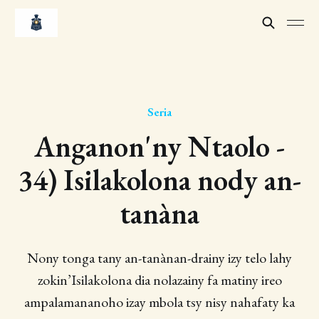
Seria
Anganon'ny Ntaolo -
34) Isilakolona nody an-
tanàna
Nony tonga tany an-tanànan-drainy izy telo lahy
zokin’Isilakolona dia nolazainy fa matiny ireo
ampalamananoho izay mbola tsy nisy nahafaty ka