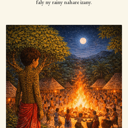
faly ny rainy nahare izany.