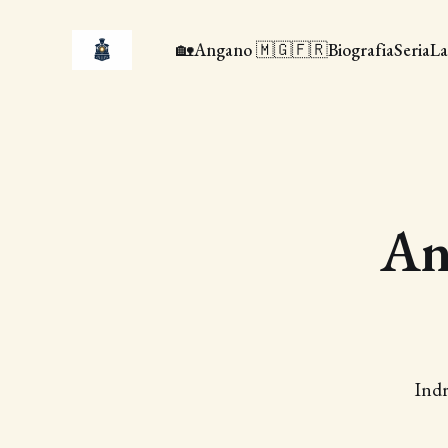
🏡
Angano 🇲🇬🇫🇷
Biografia
Seria
La
An
Indr