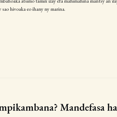
ambahoaka atsimo tamin’izay efa mahimahina mantsy an’ila
 sao hivoaka eo ihany ny marina.
 mpikambana? Mandefasa haf