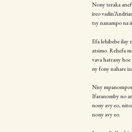
Nony teraka anefa
ireo vadin’Andria
tsy nanampo na in
Efa lehibebe ilay
atsimo. Rehefa ma
vava hatrany hoe 
ny fony nahare iz
Nisy mpanompony 
Ifaranomby no an
nony avy eo, nito
nony avy eo.