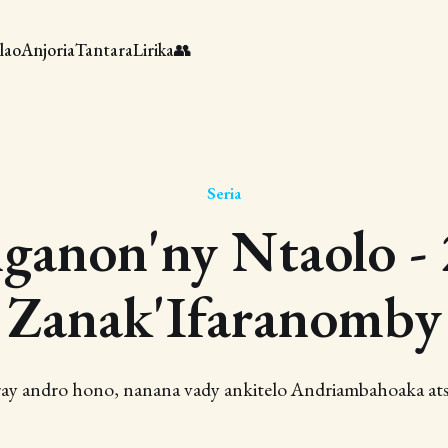
lao
Anjoria
Tantara
Lirika
👥
Seria
ganon'ny Ntaolo - 
Zanak'Ifaranomby
ay andro hono, nanana vady ankitelo Andriambahoaka at