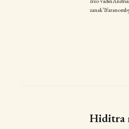
Ireo vadin’Andri
zanak’Ifaranomby
Hiditra