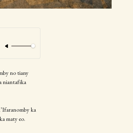
mby no tiany
a niantafika
n’Ifaranomby ka
ka maty eo.