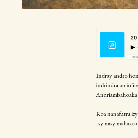
20
+ Playl
Indray andro hon
indrindra amin’ir
Andriambahoaka 
Koa nanafatra iz
tsy misy mahazo m