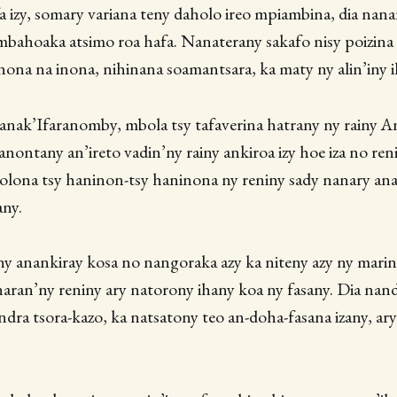
 izy, somary variana teny daholo ireo mpiambina, dia nanar
mbahoaka atsimo roa hafa. Nanaterany sakafo nisy poizina
ona na inona, nihinana soamantsara, ka maty ny alin’iny i
 zanak’Ifaranomby, mbola tsy tafaverina hatrany ny rainy
nontany an’ireto vadin’ny rainy ankiroa izy hoe iza no ren
olona tsy haninon-tsy haninona ny reniny sady nanary ana
any.
anankiray kosa no nangoraka azy ka niteny azy ny marin
aran’ny reniny ary natorony ihany koa ny fasany. Dia nan
ndra tsora-kazo, ka natsatony teo an-doha-fasana izany, ary