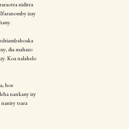
araotra niditra
 Ifaranomby izay
hany.
 Andriambahoaka
iny, dia mahazo
zy. Koa nalahelo
a, hoe
deha nankany izy
 naniry tsara