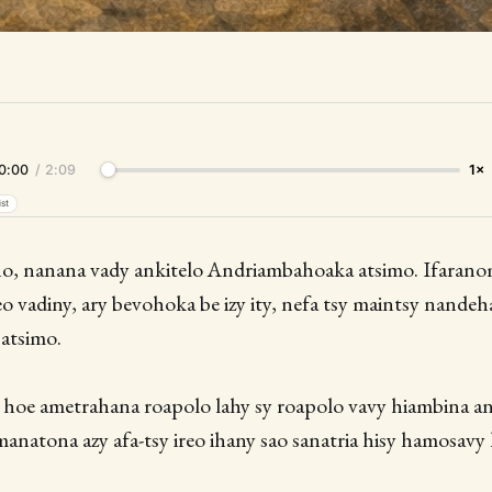
0:00
/
2:09
1×
ist
o, nanana vady ankitelo Andriambahoaka atsimo. Ifarano
eo vadiny, ary bevohoka be izy ity, nefa tsy maintsy nandeh
atsimo.
y hoe ametrahana roapolo lahy sy roapolo vavy hiambina a
anatona azy afa-tsy ireo ihany sao sanatria hisy hamosavy 