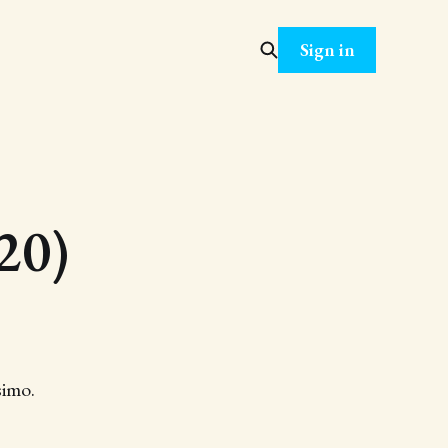
Sign in
20)
simo.