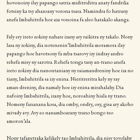
hovonoiny ilay papango satria miditriditra anaty fandrika
fotsiny ka tsy ahazoany vorona tsara. Namindra fo hatrany
anefa Imbahitrila hoe aza vonoina fa aleo hatakalo akanga.
Faly ery ireto zokiny nahare izany ary raikitra ny takalo. Nony
lasa ny zokiny, dia notenenin’Imbahitrila moramora ilay
papango hoe havotsony fa mba tsarovy izy indray andro
rehefa misy ny sarotra. Rehefa tonga tany an-trano anefa
ireto zokiny dia nanontaniany ny raiamandreniny hoe iza no
tiany, Imbahitrila sa izy enina. Nieritreritra kely ny ray
aman-dreniny, dia namaly hoe izy enina mirahalahy. Dia
nafoiny Imbahitrila, izany hoe, noroahiny hiala ny trano.
Nomeny fananana kosa, dia omby, ondry, osy, gisa ary akoho
mivady avy. Avy eo nanamboarany trano bongo teo
amoron’ala.
Nony tafapetraka kelikely tao Imbahitrila, dia nisy tovolahy