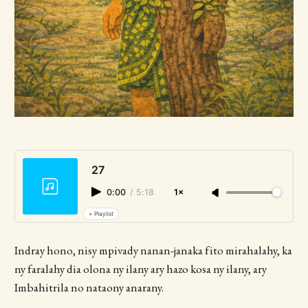
27
0:00
/
5:18
1×
+ Playlist
Indray hono, nisy mpivady nanan-janaka fito mirahalahy, ka
ny faralahy dia olona ny ilany ary hazo kosa ny ilany, ary
Imbahitrila no nataony anarany.