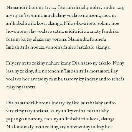
Namandri-borona àry izy fito mirahalahy indray andro izay,
ary ny an’izy enina mirahalahy voalavo no azony, moa ny
an’Imbahitrila kosa, akanga. Niloa-bava ireto zokiny hoe
hovonoiny ilay voalavo satria miditriditra anaty fandrika
fotsiny ka tsy ahazoany vorona. Namindra fo anefa
Imbahitrila hoe aza vonoina fa aleo hatakalo akanga.
Faly ery ireto zokiny nahare izany. Dia natao ny takalo. Nony
lasa ny zokiny, dia notenenin’Imbahitrila moramora ilay
voalavo hoe avotsony fa mba tsarovy izy indray andro rehefa
misy ny sarotra.
Dia namandri-borona indray izy fito mirahalahy andro
vitsivitsy taty aoriana, ka ny an’izy enina mirahalahy
papango no azony, moa ny an’Imbahitrila kosa, akanga.
Nialona mafy ireto zokiny, ary noteneniny indray hoe