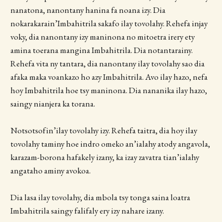
nanatona, nanontany hanina fa noana izy. Dia
nokarakarain’Imbahitrila sakafo ilay tovolahy. Rehefa injay
voky, dia nanontany izy maninona no mitoetra irery ety
amina toerana mangina Imbahitrila. Dia notantarainy.
Rehefa vita ny tantara, dia nanontany ilay tovolahy sao dia
afaka maka voankazo ho azy Imbahitrila. Avo ilay hazo, nefa
hoy Imbahitrila hoe tsy maninona. Dia nananika ilay hazo,
saingy nianjera ka torana.
Notsotsofin’ilay tovolahy izy. Rehefa taitra, dia hoy ilay
tovolahy taminy hoe indro omeko an’ialahy atody angavola,
karazam-borona hafakely izany, ka izay zavatra tian’ialahy
angataho aminy avokoa.
Dia lasa ilay tovolahy, dia mbola tsy tonga saina loatra
Imbahitrila saingy falifaly ery izy nahare izany.