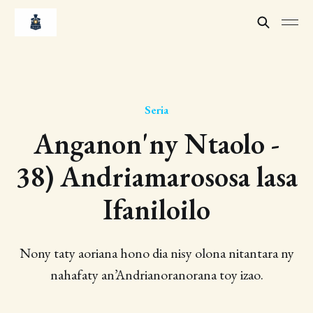
Seria
Anganon'ny Ntaolo -
38) Andriamarososa lasa
Ifaniloilo
Nony taty aoriana hono dia nisy olona nitantara ny
nahafaty an’Andrianoranorana toy izao.