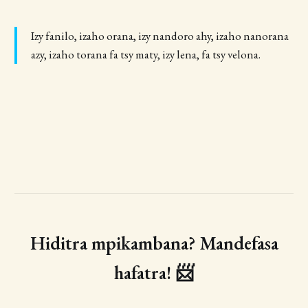
Izy fanilo, izaho orana, izy nandoro ahy, izaho nanorana
azy, izaho torana fa tsy maty, izy lena, fa tsy velona.
Hiditra mpikambana? Mandefasa
hafatra! 📨