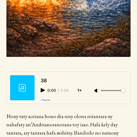
38
0:00
/
1:34
1×
+ Playlist
Nony taty aoriana hono dia nisy olona nitantara ny
nahafaty an’Andrianoranorana toy izao. Hafa kely ilay
tantara, ary tantara hafa mihitsy. Ifaniloilo no nataony