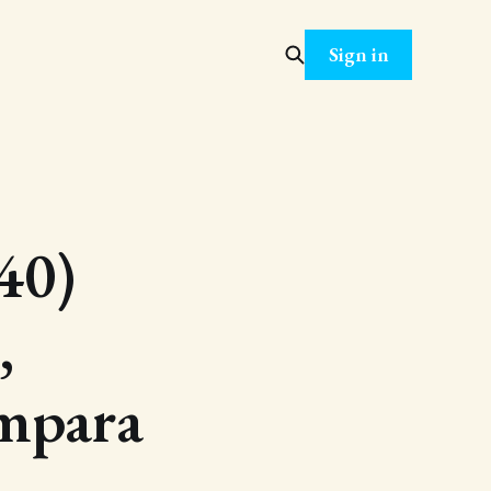
Sign in
40)
,
mpara