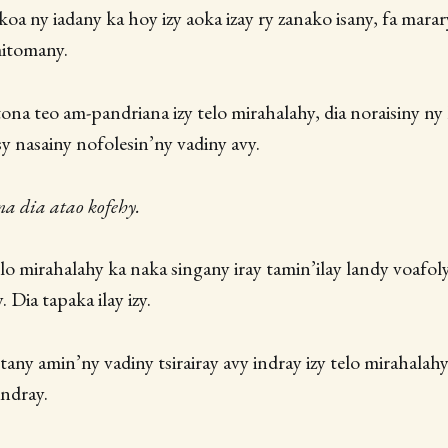
a ny iadany ka hoy izy aoka izay ry zanako isany, fa mara
itomany.
ona teo am-pandriana izy telo mirahalahy, dia noraisiny ny 
sy nasainy nofolesin’ny vadiny avy.
na dia atao kofehy.
elo mirahalahy ka naka singany iray tamin’ilay landy voafoly
Dia tapaka ilay izy.
tany amin’ny vadiny tsirairay avy indray izy telo mirahalah
ndray.