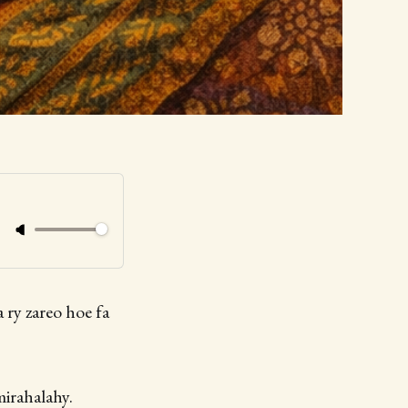
 ry zareo hoe fa
mirahalahy.