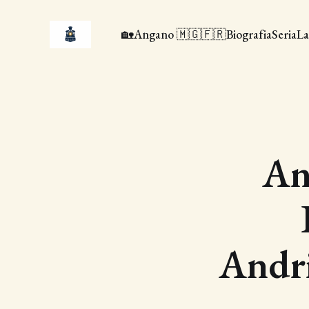
🏡
Angano 🇲🇬🇫🇷
Biografia
Seria
La
An
Andr