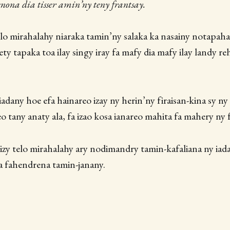
ona dia tisser amin’ny teny frantsay.
telo mirahalahy niaraka tamin’ny salaka ka nasainy notapaha
ety tapaka toa ilay singy iray fa mafy dia mafy ilay landy r
iadany hoe efa hainareo izay ny herin’ny firaisan-kina sy n
eo tany anaty ala, fa izao kosa ianareo mahita fa mahery n
 izy telo mirahalahy ary nodimandry tamin-kafaliana ny iad
a fahendrena tamin-janany.