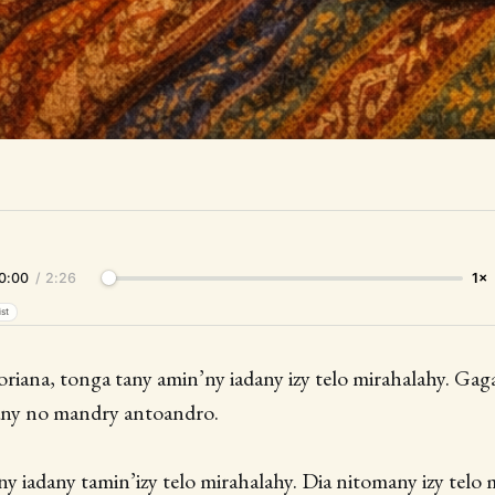
0:00
/
2:26
1×
ist
aoriana, tonga tany amin’ny iadany izy telo mirahalahy. Gaga
any no mandry antoandro.
y iadany tamin’izy telo mirahalahy. Dia nitomany izy telo 