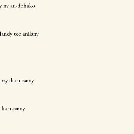
ry ny an-dohako
landy teo anilany
 izy dia nasainy
y ka nasainy