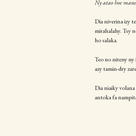
Ny atao hoe manen
Dia niverina izy 
mirahalahy. Tsy n
ho salaka.
Teo no niteny ny 
azy tamin-dry zar
Dia niaiky volana
antoka fa nampit