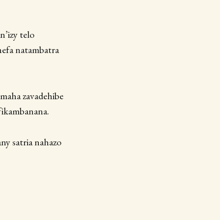
n’izy telo
ehefa natambatra
y maha zavadehibe
y fikambanana.
any satria nahazo