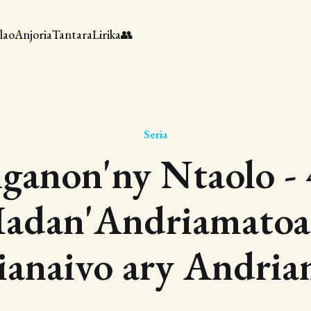
lao
Anjoria
Tantara
Lirika
👥
Seria
ganon'ny Ntaolo - 
Iadan'Andriamatoa
ianaivo ary Andria