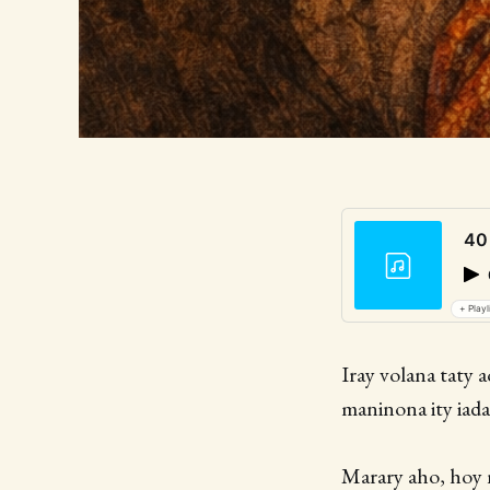
40
+ Playl
Iray volana taty 
maninona ity iad
Marary aho, hoy n