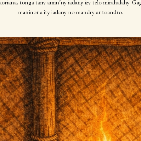
 aoriana, tonga tany amin’ny iadany izy telo mirahalahy. Gag
maninona ity iadany no mandry antoandro.