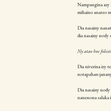
Nampangina azy ko
mihaino anareo m
Dia nasainy nanat
dia nasainy nody 
Ny atao hoe folesi
Dia niverina izy t
notapahan-janany. 
Dia nasainy nody 
nanenona salaka i