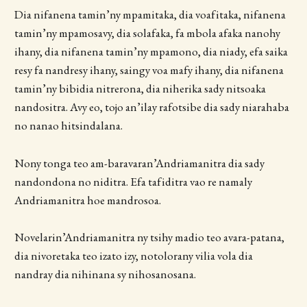
Dia nifanena tamin’ny mpamitaka, dia voafitaka, nifanena
tamin’ny mpamosavy, dia solafaka, fa mbola afaka nanohy
ihany, dia nifanena tamin’ny mpamono, dia niady, efa saika
resy fa nandresy ihany, saingy voa mafy ihany, dia nifanena
tamin’ny bibidia nitrerona, dia niherika sady nitsoaka
nandositra. Avy eo, tojo an’ilay rafotsibe dia sady niarahaba
no nanao hitsindalana.
Nony tonga teo am-baravaran’Andriamanitra dia sady
nandondona no niditra. Efa tafiditra vao re namaly
Andriamanitra hoe mandrosoa.
Novelarin’Andriamanitra ny tsihy madio teo avara-patana,
dia nivoretaka teo izato izy, notolorany vilia vola dia
nandray dia nihinana sy nihosanosana.