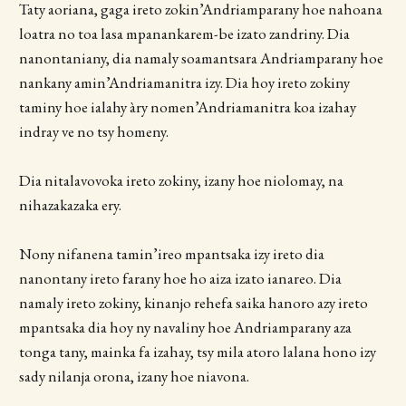
Taty aoriana, gaga ireto zokin’Andriamparany hoe nahoana
loatra no toa lasa mpanankarem-be izato zandriny. Dia
nanontaniany, dia namaly soamantsara Andriamparany hoe
nankany amin’Andriamanitra izy. Dia hoy ireto zokiny
taminy hoe ialahy àry nomen’Andriamanitra koa izahay
indray ve no tsy homeny.
Dia nitalavovoka ireto zokiny, izany hoe niolomay, na
nihazakazaka ery.
Nony nifanena tamin’ireo mpantsaka izy ireto dia
nanontany ireto farany hoe ho aiza izato ianareo. Dia
namaly ireto zokiny, kinanjo rehefa saika hanoro azy ireto
mpantsaka dia hoy ny navaliny hoe Andriamparany aza
tonga tany, mainka fa izahay, tsy mila atoro lalana hono izy
sady nilanja orona, izany hoe niavona.