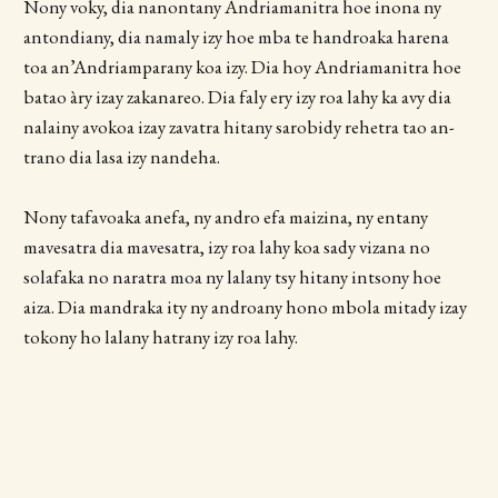
Nony voky, dia nanontany Andriamanitra hoe inona ny
antondiany, dia namaly izy hoe mba te handroaka harena
toa an’Andriamparany koa izy. Dia hoy Andriamanitra hoe
batao àry izay zakanareo. Dia faly ery izy roa lahy ka avy dia
nalainy avokoa izay zavatra hitany sarobidy rehetra tao an-
trano dia lasa izy nandeha.
Nony tafavoaka anefa, ny andro efa maizina, ny entany
mavesatra dia mavesatra, izy roa lahy koa sady vizana no
solafaka no naratra moa ny lalany tsy hitany intsony hoe
aiza. Dia mandraka ity ny androany hono mbola mitady izay
tokony ho lalany hatrany izy roa lahy.