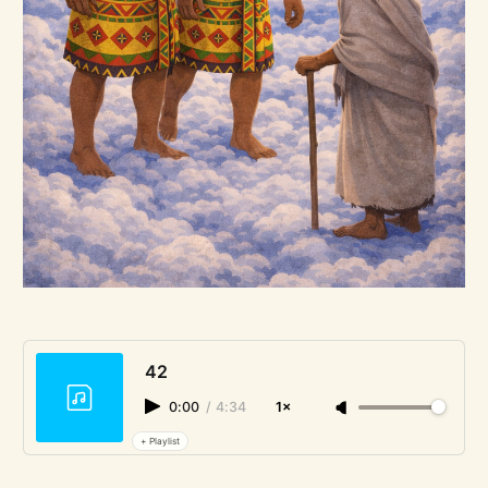
42
0:00
/
4:34
1×
+ Playlist