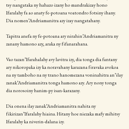
tsy nangataka ny hahazo izany ho mandrakizay hono
Ifaralahy fa ao anaty fe-potoana voatondro fotsiny ihany.
Dia nomen’Andriamanitra azy izay nangatahany.
Tapitra anefa ny fe-potoana ary nirahin’Andriamanitra ny
zanany hamono azy, araka ny fifanarahana.
Vao tazan’Ifarahalahy avy lavitra izy, dia tonga dia fantany
ary nikoropaka izy ka noravahany karazana firavaka avokoa
na ny tamboho na ny trano hanomezana voninahitra an’ilay
zanak’Andriamanitra tonga hamono azy. Ary nony tonga
dia norosoiny hanim-py isan-karazany.
Dia onena ilay zanak’Andriamanitra nahita ny
fikirizan’Ifaralahy hiaina. Hitany hoe niezaka mafy mihitsy
Ifaralahy ka niverin-dalana izy.