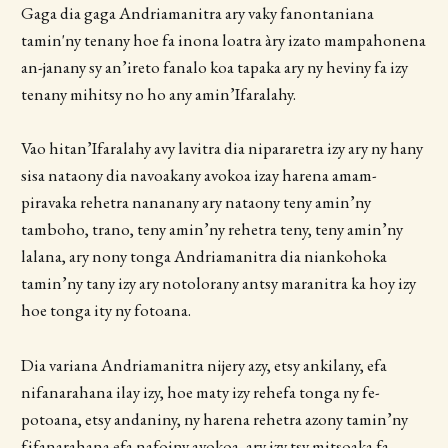
Gaga dia gaga Andriamanitra ary vaky fanontaniana
tamin'ny tenany hoe fa inona loatra àry izato mampahonena
an-janany sy an’ireto fanalo koa tapaka ary ny heviny fa izy
tenany mihitsy no ho any amin’Ifaralahy.
Vao hitan’Ifaralahy avy lavitra dia nipararetra izy ary ny hany
sisa nataony dia navoakany avokoa izay harena amam-
piravaka rehetra nananany ary nataony teny amin’ny
tamboho, trano, teny amin’ny rehetra teny, teny amin’ny
lalana, ary nony tonga Andriamanitra dia niankohoka
tamin’ny tany izy ary notolorany antsy maranitra ka hoy izy
hoe tonga ity ny fotoana.
Dia variana Andriamanitra nijery azy, etsy ankilany, efa
nifanarahana ilay izy, hoe maty izy rehefa tonga ny fe-
potoana, etsy andaniny, ny harena rehetra azony tamin’ny
fifanarahana efa nafoiny avokoa, ary izy tsy mitsoaka fa