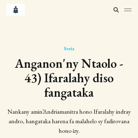
Seria
Anganon'ny Ntaolo -
43) Ifaralahy diso
fangataka
Nankany amin’Andriamanitra hono Ifaralahy indray
andro, hangataka harena fa malahelo sy fadirovana
hono izy.