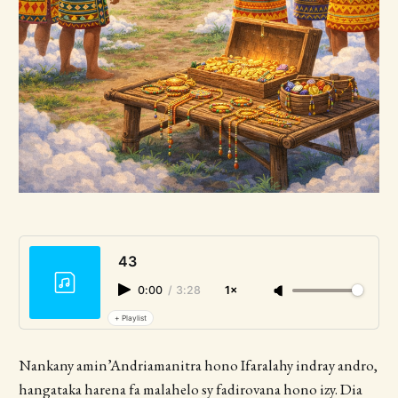
43
0:00
/
3:28
1×
+ Playlist
Nankany amin’Andriamanitra hono Ifaralahy indray andro,
hangataka harena fa malahelo sy fadirovana hono izy. Dia