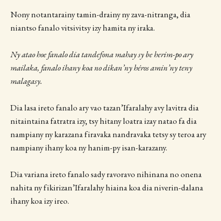
Nony notantarainy tamin-drainy ny zava-nitranga, dia
niantso fanalo vitsivitsy izy hamita ny iraka.
Ny atao hoe fanalo dia tandefona mahay sy be herim-po ary
mailaka, fanalo ihany koa no dikan’ny héros amin’ny teny
malagasy.
Dia lasa ireto fanalo ary vao tazan’Ifaralahy avy lavitra dia
nitaintaina fatratra izy, tsy hitany loatra izay natao fa dia
nampiany ny karazana firavaka nandravaka tetsy sy teroa ary
nampiany ihany koa ny hanim-py isan-karazany.
Dia variana ireto fanalo sady ravoravo nihinana no onena
nahita ny fikirizan’Ifaralahy hiaina koa dia niverin-dalana
ihany koa izy ireo.