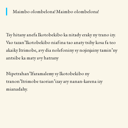
Maimbo olombelona! Maimbo olombelona!
Tsy hitany anefa Ikotobekibo ka nitady eraky ny trano izy.
Vao tazan’Ikotobekibo niafina tao anaty tsihy kosa fa teo
akaiky Itrimobe, avy dia nolefoniny sy nojinjainy tamin’ny
antsibe ka maty avy hatrany
Nipetrahan’Ifaramalemy sy Ikotobekibo ny
tranon’Itrimobe taorian’izay ary nanan-karena izy
mianadahy.