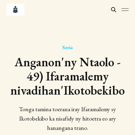
Seria
Anganon'ny Ntaolo -
49) Ifaramalemy
nivadihan'Ikotobekibo
Tonga tamina toerana iray Ifaramalemy sy
Ikotobekibo ka nisafidy ny hitoetra eo ary
hanangana trano.