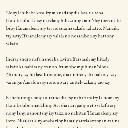
Nony lehibebe kosa izy mianadahy dia lasa tia tena
Ikotobekibo ka tsy navelany hihaza any amin’ilay toerana be
biby Ifaramalemy ary tsy nozaraina sakafo rahateo. Nanaiky
tsy satry Ifaramalemy ary valala no nosamboriny hataony
sakafo.
Indray andro nefa nandeha lavitra Ifaramalemy hitady
sakafo ka nahita ny tranon’Itrimobe mpihinan’olona.
Niandry izy ho lasa Itrimobe, dia nidirany dia nalainy izay
varangan’amalona sy ronono ary tantely zakany tao izy.
Rehefa tonga tany an-trano dia tsy naharitra izy fa nomeny
Ikotobekibo anadahiny. Avy dia narapany ireto sakafo ary
nony lany, nanontany izy taiza no nahitan’Ifaramalemy azy
ireto. Nisalasala ny anabaviny hamaly satria azony an-tsaina