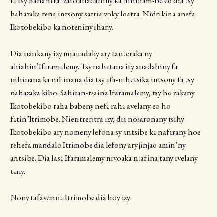
fa tsy haharitra izato anadahiny ka hihinam-be eo dia tsy
hahazaka tena intsony satria voky loatra. Nidrikina anefa
Ikotobekibo ka noteniny ihany.
Dia nankany izy mianadahy ary tanteraka ny
ahiahin’Ifaramalemy. Tsy nahatana ity anadahiny fa
nihinana ka nihinana dia tsy afa-nihetsika intsony fa tsy
nahazaka kibo. Sahiran-tsaina Ifaramalemy, tsy ho zakany
Ikotobekibo raha babeny nefa raha avelany eo ho
fatin’Itrimobe. Nieritreritra izy, dia nosaronany tsihy
Ikotobekibo ary nomeny lefona sy antsibe ka nafarany hoe
rehefa mandalo Itrimobe dia lefony ary jinjao amin’ny
antsibe. Dia lasa Ifaramalemy nivoaka niafina tany ivelany
tany.
Nony tafaverina Itrimobe dia hoy izy: