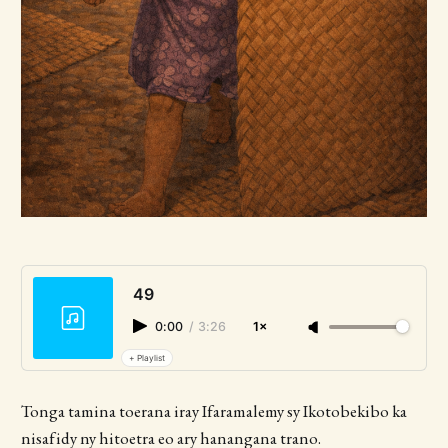
49
0:00
/
3:26
1×
+ Playlist
Tonga tamina toerana iray Ifaramalemy sy Ikotobekibo ka
nisafidy ny hitoetra eo ary hanangana trano.