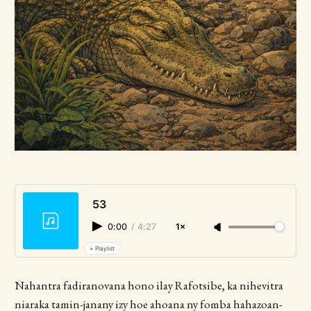
53
0:00
/
4:27
1×
+ Playlist
Nahantra fadiranovana hono ilay Rafotsibe, ka nihevitra
niaraka tamin-janany izy hoe ahoana ny fomba hahazoan-