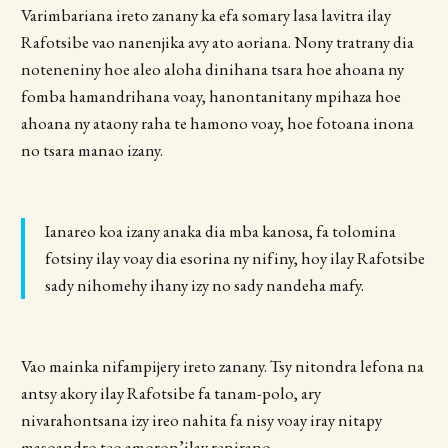
Varimbariana ireto zanany ka efa somary lasa lavitra ilay
Rafotsibe vao nanenjika avy ato aoriana. Nony tratrany dia
noteneniny hoe aleo aloha dinihana tsara hoe ahoana ny
fomba hamandrihana voay, hanontanitany mpihaza hoe
ahoana ny ataony raha te hamono voay, hoe fotoana inona
no tsara manao izany.
Ianareo koa izany anaka dia mba kanosa, fa tolomina
fotsiny ilay voay dia esorina ny nifiny, hoy ilay Rafotsibe
sady nihomehy ihany izy no sady nandeha mafy.
Vao mainka nifampijery ireto zanany. Tsy nitondra lefona na
antsy akory ilay Rafotsibe fa tanam-polo, ary
nivarahontsana izy ireo nahita fa nisy voay iray nitapy
masoandro teo amoron’ilay renirano.