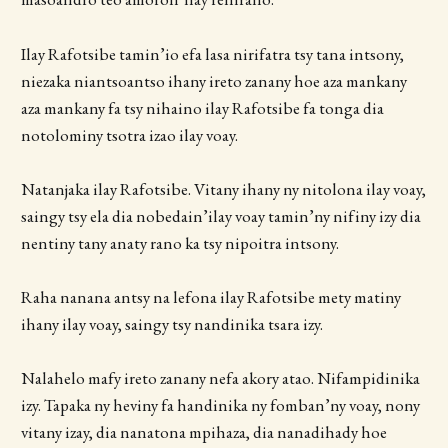
Ilay Rafotsibe tamin’io efa lasa nirifatra tsy tana intsony,
niezaka niantsoantso ihany ireto zanany hoe aza mankany
aza mankany fa tsy nihaino ilay Rafotsibe fa tonga dia
notolominy tsotra izao ilay voay.
Natanjaka ilay Rafotsibe. Vitany ihany ny nitolona ilay voay,
saingy tsy ela dia nobedain’ilay voay tamin’ny nifiny izy dia
nentiny tany anaty rano ka tsy nipoitra intsony.
Raha nanana antsy na lefona ilay Rafotsibe mety matiny
ihany ilay voay, saingy tsy nandinika tsara izy.
Nalahelo mafy ireto zanany nefa akory atao. Nifampidinika
izy. Tapaka ny heviny fa handinika ny fomban’ny voay, nony
vitany izay, dia nanatona mpihaza, dia nanadihady hoe