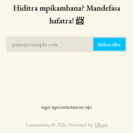
Hiditra mpikambana? Mandefasa
hafatra! 📨
jamie@example.com
Subscribe
sign up
contact
mose njo
Lamasinina © 2026. Powered by
Ghost
Playlist