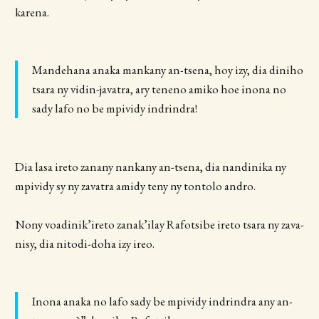
karena.
Mandehana anaka mankany an-tsena, hoy izy, dia diniho
tsara ny vidin-javatra, ary teneno amiko hoe inona no
sady lafo no be mpividy indrindra!
Dia lasa ireto zanany nankany an-tsena, dia nandinika ny
mpividy sy ny zavatra amidy teny ny tontolo andro.
Nony voadinik’ireto zanak’ilay Rafotsibe ireto tsara ny zava-
nisy, dia nitodi-doha izy ireo.
Inona anaka no lafo sady be mpividy indrindra any an-