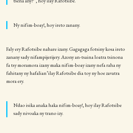
tsena any?”, hoy ilay Rafotsibe.
Ny nifim-boay!, hoy ireto zanany.
Faly ery Rafotsibe nahare izany. Gagagaga fotsiny kosa ireto
zanany sady nifampijerijery. Azony an-tsaina loatra tsinona
fa tsy moramora izany maka nifim-boay izany nefa raha ny
fahitany ny hafalian’ilay Rafotsibe dia toy ny hoe zavatra
mora ery.
Ndao isika anaka haka nifim-boay!, hoy ilay Rafotsibe
sady nivoaka ny trano izy.