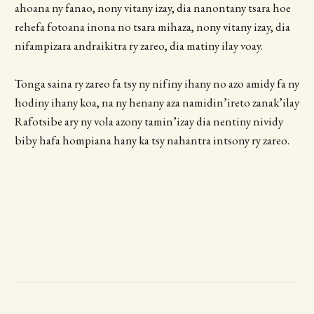
ahoana ny fanao, nony vitany izay, dia nanontany tsara hoe
rehefa fotoana inona no tsara mihaza, nony vitany izay, dia
nifampizara andraikitra ry zareo, dia matiny ilay voay.
Tonga saina ry zareo fa tsy ny nifiny ihany no azo amidy fa ny
hodiny ihany koa, na ny henany aza namidin’ireto zanak’ilay
Rafotsibe ary ny vola azony tamin’izay dia nentiny nividy
biby hafa hompiana hany ka tsy nahantra intsony ry zareo.