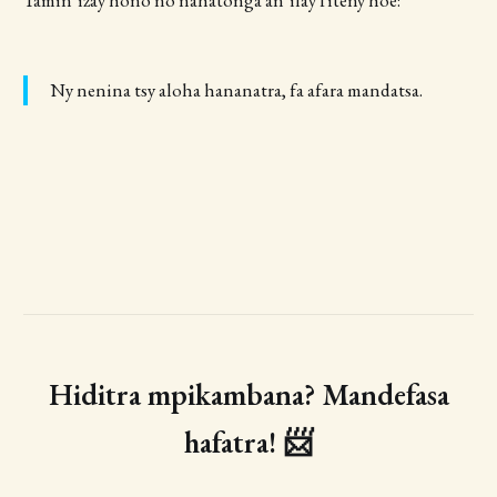
Ny nenina tsy aloha hananatra, fa afara mandatsa.
Hiditra mpikambana? Mandefasa
hafatra! 📨