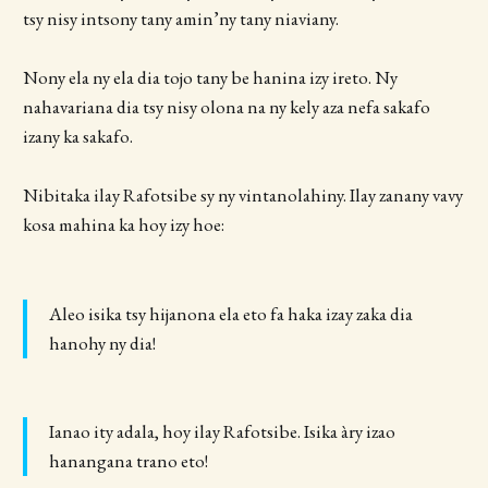
tsy nisy intsony tany amin’ny tany niaviany.
Nony ela ny ela dia tojo tany be hanina izy ireto. Ny
nahavariana dia tsy nisy olona na ny kely aza nefa sakafo
izany ka sakafo.
Nibitaka ilay Rafotsibe sy ny vintanolahiny. Ilay zanany vavy
kosa mahina ka hoy izy hoe:
Aleo isika tsy hijanona ela eto fa haka izay zaka dia
hanohy ny dia!
Ianao ity adala, hoy ilay Rafotsibe. Isika àry izao
hanangana trano eto!