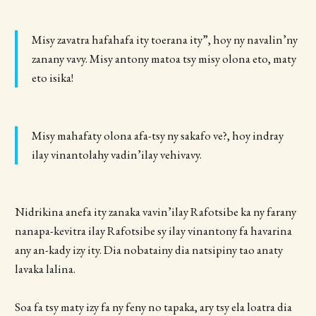
Misy zavatra hafahafa ity toerana ity”, hoy ny navalin’ny
zanany vavy. Misy antony matoa tsy misy olona eto, maty
eto isika!
Misy mahafaty olona afa-tsy ny sakafo ve?, hoy indray
ilay vinantolahy vadin’ilay vehivavy.
Nidrikina anefa ity zanaka vavin’ilay Rafotsibe ka ny farany
nanapa-kevitra ilay Rafotsibe sy ilay vinantony fa havarina
any an-kady izy ity. Dia nobatainy dia natsipiny tao anaty
lavaka lalina.
Soa fa tsy maty izy fa ny feny no tapaka, ary tsy ela loatra dia