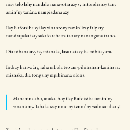
nisy telo lahy nandalo nanavotra azy sy nitondra azy tany
amin’ny tanàna nampiadana azy.
Ilay Rafotsibe sy ilay vinantony tamin’izay faly ery
nandrapaka izay sakafo rehetra tao ary nanangana trano.
Dia nihanatavy izy mianaka, lasa natavy be mihitsy aza.
Indray hariva àry, raha mbola teo am-pihinanan-kanina izy
mianaka, dia tonga ny mpihinana olona.
Manenina aho, anaka, hoy ilay Rafotsibe tamin’ny
vinantony. Tahaka izay nino ny tenin’ny vadinao ihany!
Tamin’izay hono no nahatonga an’ilay fiteny hoe: