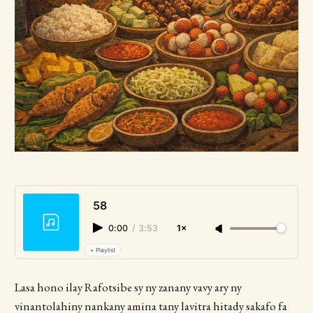
58
0:00
/
3:53
1×
+ Playlist
Lasa hono ilay Rafotsibe sy ny zanany vavy ary ny
vinantolahiny nankany amina tany lavitra hitady sakafo fa