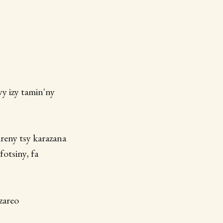
avy izy tamin'ny
ireny tsy karazana
fotsiny, fa
zareo