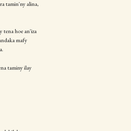
ra tamin'ny alina,
y tena hoe an'iza
 nandaka mafy
a.
ena taminy ilay