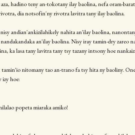
 aza, hadino teny an-tokotany ilay baolina, nefa oram-barat
ivotra, dia notsofin'ny rivotra lavitra tany ilay baolina.
nisy andian'ankizilahikely nahita an'ilay baolina, nanontan
eo nandakandaka an'ilay baolina. Nisy iray tamin-dry zareo
lina, ka lasa tany lavitra tany tsy tazany intsony hoe nankaiz
y tamin'io nitomany tao an-trano fa tsy hita ny baoliny. On
 izy hoe:
hilalao popeta miaraka amiko!