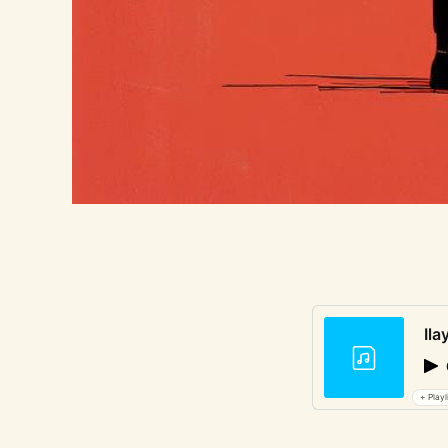
Ila
+ Playl