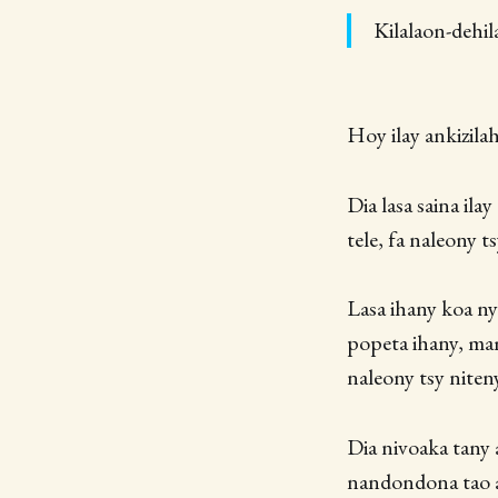
Kilalaon-dehil
Hoy ilay ankizilah
Dia lasa saina ila
tele, fa naleony 
Lasa ihany koa ny 
popeta ihany, mam
naleony tsy niten
Dia nivoaka tany 
nandondona tao 