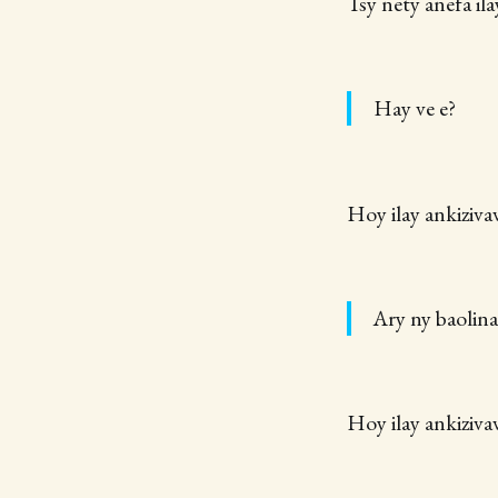
Tsy nety anefa il
Hay ve e?
Hoy ilay ankizivav
Ary ny baolina
Hoy ilay ankiziva