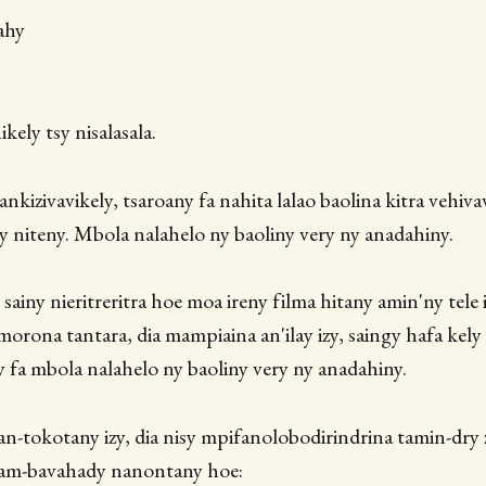
ahy
ikely tsy nisalasala.
y ankizivavikely, tsaroany fa nahita lalao baolina kitra vehiv
tsy niteny. Mbola nalahelo ny baoliny very ny anadahiny.
sainy nieritreritra hoe moa ireny filma hitany amin'ny tele 
orona tantara, dia mampiaina an'ilay izy, saingy hafa kely 
y fa mbola nalahelo ny baoliny very ny anadahiny.
an-tokotany izy, dia nisy mpifanolobodirindrina tamin-dry 
am-bavahady nanontany hoe: