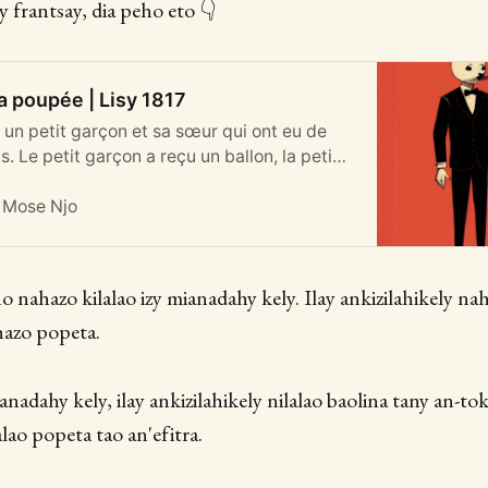
 frantsay, dia peho eto 👇
la poupée | Lisy 1817
s, un petit garçon et sa sœur qui ont eu de
. Le petit garçon a reçu un ballon, la petite
e
Mose Njo
 nahazo kilalao izy mianadahy kely. Ilay ankizilahikely nah
hazo popeta.
ianadahy kely, ilay ankizilahikely nilalao baolina tany an-to
alao popeta tao an'efitra.