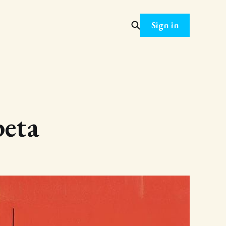
Sign in
peta