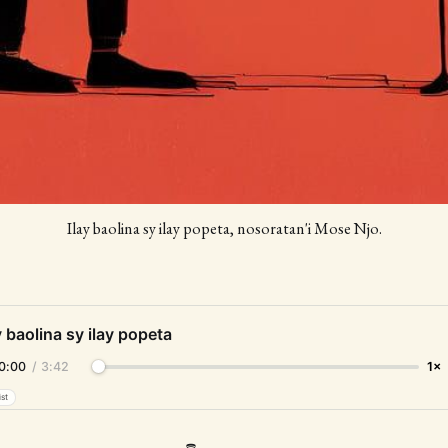
Ilay baolina sy ilay popeta, nosoratan'i Mose Njo.
y baolina sy ilay popeta
0:00
/
3:42
1×
ist