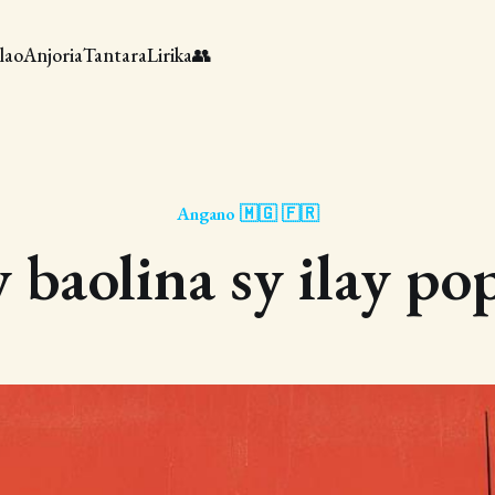
lao
Anjoria
Tantara
Lirika
👥
Angano 🇲🇬 🇫🇷
y baolina sy ilay po