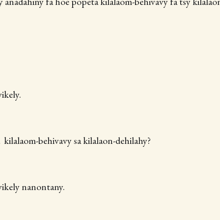
ay anadahiny fa hoe popeta kilalaom-behivavy fa tsy kilalao
ikely.
 kilalaom-behivavy sa kilalaon-dehilahy?
vikely nanontany.