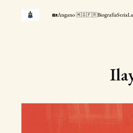
🏡
Angano 🇲🇬🇫🇷
Biografia
Seria
La
Ila