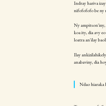
Indray hariva izay
nifofofofo be ny r
Ny ampitson'iny, 
koa ity, dia avy 
loatra an'ilay bao
Ilay ankizilahikel
anabaviny, dia hoy
Ndao hiaraka 