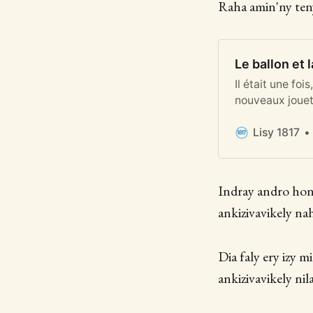
Raha amin'ny teny
Le ballon et 
Il était une foi
nouveaux jouets
fille une poupé
Lisy 1817
Indray andro hono
ankizivavikely na
Dia faly ery izy m
ankizivavikely nil