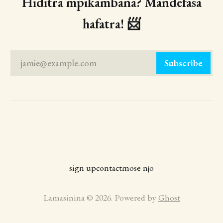
Hiditra mpikambana? Mandefasa
hafatra! 📨
jamie@example.com
Subscribe
sign up
contact
mose njo
Lamasinina © 2026. Powered by
Ghost
Playlist