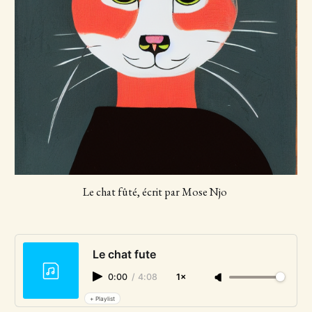
Le chat fûté, écrit par Mose Njo 
Le chat fute
0:00
/
4:08
1×
+ Playlist