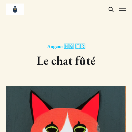
Angano 🇲🇬 🇫🇷
Le chat fûté