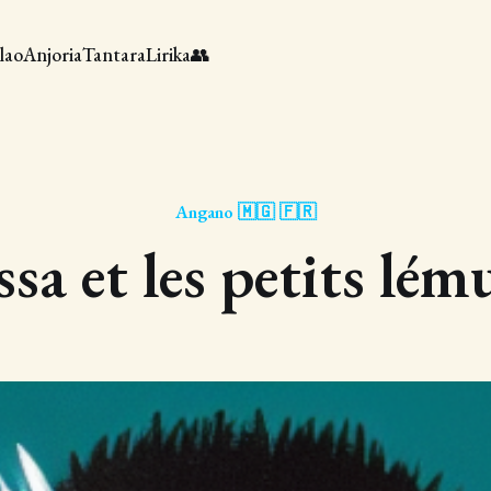
lao
Anjoria
Tantara
Lirika
👥
Angano 🇲🇬 🇫🇷
ssa et les petits lém