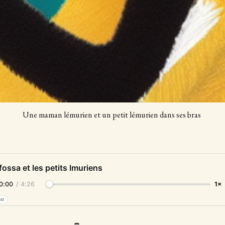
Une maman lémurien et un petit lémurien dans ses bras 
fossa et les petits lmuriens
0:00
/
4:26
1×
ist