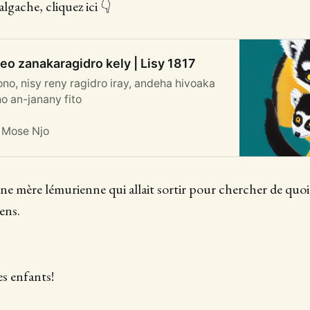
lgache, cliquez ici 👇
ireo zanakaragidro kely | Lisy 1817
no, nisy reny ragidro iray, andeha hivoaka
o an-janany fito
Mose Njo
 une mère lémurienne qui allait sortir pour chercher de quo
ens.
es enfants!