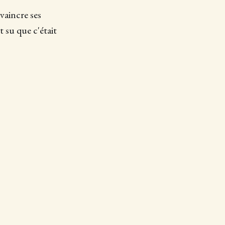
nvaincre ses
t su que c'était