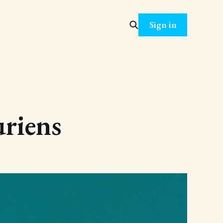
Sign in
uriens