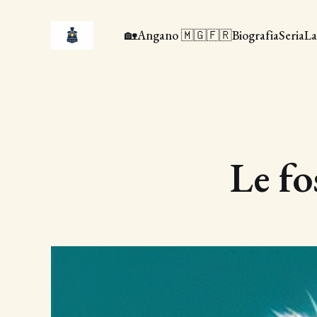
🏡
Angano 🇲🇬🇫🇷
Biografia
Seria
La
Le fo