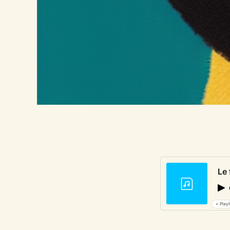
Le 
+ Playl