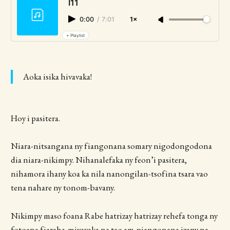
I11
0:00
/
7:01
1×
+ Playlist
Aoka isika hivavaka!
Hoy i pasitera.
Niara-nitsangana ny fiangonana somary nigodongodona
dia niara-nikimpy. Nihanalefaka ny feon’i pasitera,
nihamora ihany koa ka nila nanongilan-tsofina tsara vao
tena nahare ny tonom-bavany.
Nikimpy maso foana Rabe hatrizay hatrizay rehefa tonga ny
fotoana fiaraha-mivavaka na tao am-piangonana izany na