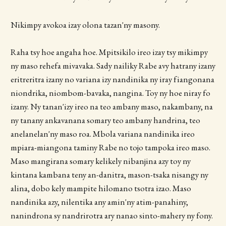
Nikimpy avokoa izay olona tazan'ny masony.
Raha tsy hoe angaha hoe. Mpitsikilo ireo izay tsy mikimpy
ny maso rehefa mivavaka. Sady nailiky Rabe avy hatrany izany
eritreritra izany no variana izy nandinika ny iray fiangonana
niondrika, niombom-bavaka, nangina. Toy ny hoe niray fo
izany. Ny tanan'izy ireo na teo ambany maso, nakambany, na
ny tanany ankavanana somary teo ambany handrina, teo
anelanelan'ny maso roa. Mbola variana nandinika ireo
mpiara-miangona taminy Rabe no tojo tampoka ireo maso.
Maso mangirana somary kelikely nibanjina azy toy ny
kintana kambana teny an-danitra, mason-tsaka nisangy ny
alina, dobo kely mampite hilomano tsotra izao. Maso
nandinika azy, nilentika any amin'ny atim-panahiny,
nanindrona sy nandrirotra ary nanao sinto-mahery ny fony.