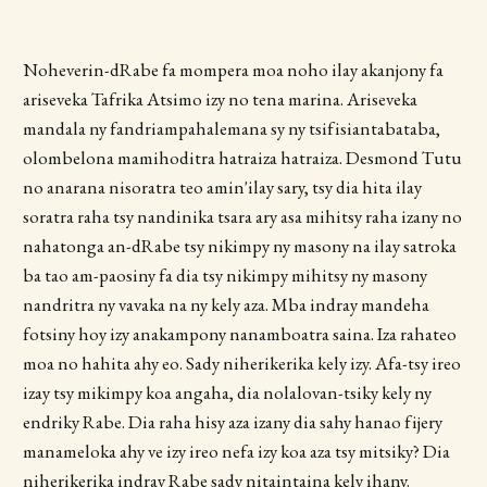
Noheverin-dRabe fa mompera moa noho ilay akanjony fa
ariseveka Tafrika Atsimo izy no tena marina. Ariseveka
mandala ny fandriampahalemana sy ny tsifisiantabataba,
olombelona mamihoditra hatraiza hatraiza. Desmond Tutu
no anarana nisoratra teo amin'ilay sary, tsy dia hita ilay
soratra raha tsy nandinika tsara ary asa mihitsy raha izany no
nahatonga an-dRabe tsy nikimpy ny masony na ilay satroka
ba tao am-paosiny fa dia tsy nikimpy mihitsy ny masony
nandritra ny vavaka na ny kely aza. Mba indray mandeha
fotsiny hoy izy anakampony nanamboatra saina. Iza rahateo
moa no hahita ahy eo. Sady niherikerika kely izy. Afa-tsy ireo
izay tsy mikimpy koa angaha, dia nolalovan-tsiky kely ny
endriky Rabe. Dia raha hisy aza izany dia sahy hanao fijery
manameloka ahy ve izy ireo nefa izy koa aza tsy mitsiky? Dia
niherikerika indray Rabe sady nitaintaina kely ihany.