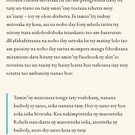
tany an-trano na tany amin’izay toerana rehetra misy
an’izany – toy ny olon-drehetra. Fa tamin’ity indray
mitoraka ity kosa, asa na noho ilay fony mbola taitra tsy
nitony tsara nidobodoboka tsiankiato teo am-baravaran-
dRafahafatesana na noho ilay satroka ba tsy matiny lolo tao
am-paosiny na noho ilay sarina mompera manga fihodirana
miramiran-dava hitany tao amin’ny Facebook ny alin’io
niverina tao an-tsainy tsy hainy loatra hoe nahoana izay nisy
soratra teo ambaniny nanao hoe:
Tamin’ny misionera tonga taty voalohany, nanana
baiboly ry zareo, isika nanana tany. Hoy ry zareo avy hoe
aoka isika hivavaka. Koa nakimpintsika ny masontsika.
Rehefa nanokatra ny masontsika isika, azontsika ny
baiboly, azon-dry zareo kosa ny tany.