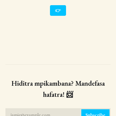
👉
Hiditra mpikambana? Mandefasa
hafatra! 📨
jamie@example.com
Subscribe