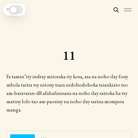
💡
11
Fa tamin’ity indray mitoraka ity kosa, asa na noho ilay fony
mbola taitra tsy nitony tsara nidobodoboka tsiankiato teo
am-baravaran-dRafahafatesana na noho ilay satroka ba tsy
matiny lolo tao am-paosiny na noho ilay sarina mompera
manga.