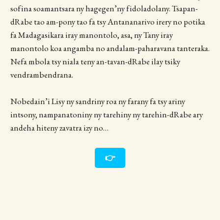
sofina soamantsara ny hagegen’ny fidoladolany. Tsapan-
dRabe tao am-pony tao fa tsy Antananarivo irery no potika
fa Madagasikara iray manontolo, asa, ny Tany iray
manontolo koa angamba no andalam-paharavana tanteraka.
Nefa mbola tsy niala teny an-tavan-dRabe ilay tsiky
vendrambendrana.
Nobedain’i Lisy ny sandriny roa ny farany fa tsy ariny
intsony, nampanatoniny ny tarehiny ny tarehin-dRabe ary
andeha hiteny zavatra izy no…
👉