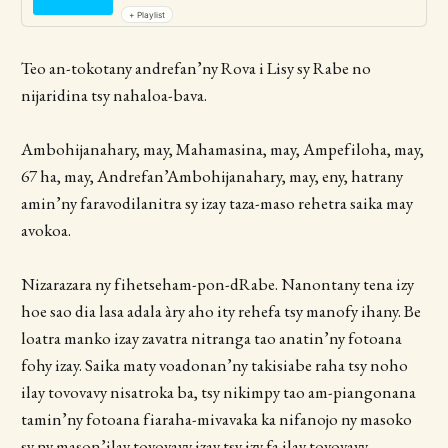
+ Playlist
Teo an-tokotany andrefan’ny Rova i Lisy sy Rabe no
nijaridina tsy nahaloa-bava.
Ambohijanahary, may, Mahamasina, may, Ampefiloha, may,
67 ha, may, Andrefan’Ambohijanahary, may, eny, hatrany
amin’ny faravodilanitra sy izay taza-maso rehetra saika may
avokoa.
Nizarazara ny fihetseham-pon-dRabe. Nanontany tena izy
hoe sao dia lasa adala àry aho ity rehefa tsy manofy ihany. Be
loatra manko izay zavatra nitranga tao anatin’ny fotoana
fohy izay. Saika maty voadonan’ny takisiabe raha tsy noho
ilay tovovavy nisatroka ba, tsy nikimpy tao am-piangonana
tamin’ny fotoana fiaraha-mivavaka ka nifanojo ny masoko
sy ny mason’ilay tovovavy izay tsy izy fa ilay tovovavy