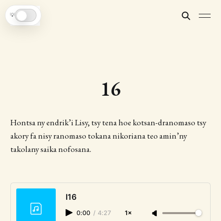
💡
16
Hontsa ny endrik’i Lisy, tsy tena hoe kotsan-dranomaso tsy
akory fa nisy ranomaso tokana nikoriana teo amin’ny
takolany saika nofosana.
I16
0:00
/
4:27
1×