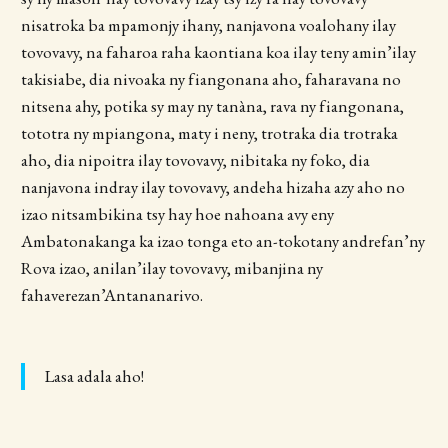
nisatroka ba mpamonjy ihany, nanjavona voalohany ilay
tovovavy, na faharoa raha kaontiana koa ilay teny amin’ilay
takisiabe, dia nivoaka ny fiangonana aho, faharavana no
nitsena ahy, potika sy may ny tanàna, rava ny fiangonana,
tototra ny mpiangona, maty i neny, trotraka dia trotraka
aho, dia nipoitra ilay tovovavy, nibitaka ny foko, dia
nanjavona indray ilay tovovavy, andeha hizaha azy aho no
izao nitsambikina tsy hay hoe nahoana avy eny
Ambatonakanga ka izao tonga eto an-tokotany andrefan’ny
Rova izao, anilan’ilay tovovavy, mibanjina ny
fahaverezan’Antananarivo.
Lasa adala aho!