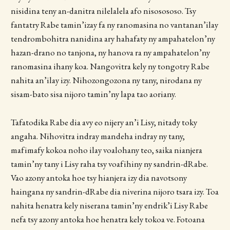
nisidina teny an-danitra nilelalela afo nisosososo. Tsy
fantatry Rabe tamin’izay fa ny ranomasina no vantanan’ilay
tendrombohitra nanidina ary hahafaty ny ampahatelon’ny
hazan-drano no tanjona, ny hanova ra ny ampahatelon’ny
ranomasina ihany koa. Nangovitra kely ny tongotry Rabe
nahita an’ilay izy. Nihozongozona ny tany, nirodana ny
sisam-bato sisa nijoro tamin’ny lapa tao aoriany.
Tafatodika Rabe dia avy eo nijery an’i Lisy, nitady toky
angaha. Nihovitra indray mandeha indray ny tany,
mafimafy kokoa noho ilay voalohany teo, saika nianjera
tamin’ny tany i Lisy raha tsy voafihiny ny sandrin-dRabe.
Vao azony antoka hoe tsy hianjera izy dia navotsony
haingana ny sandrin-dRabe dia niverina nijoro tsara izy. Toa
nahita henatra kely niserana tamin’ny endrik’i Lisy Rabe
nefa tsy azony antoka hoe henatra kely tokoa ve. Fotoana