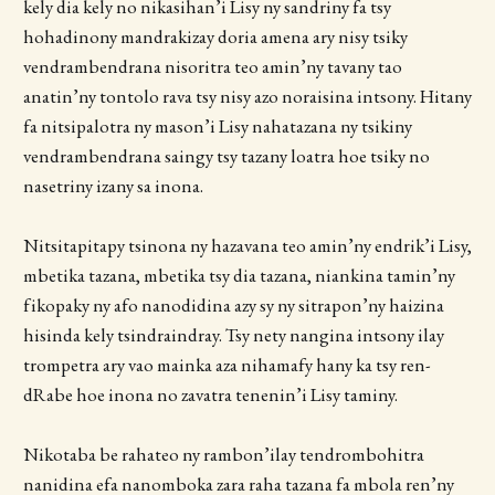
kely dia kely no nikasihan’i Lisy ny sandriny fa tsy
hohadinony mandrakizay doria amena ary nisy tsiky
vendrambendrana nisoritra teo amin’ny tavany tao
anatin’ny tontolo rava tsy nisy azo noraisina intsony. Hitany
fa nitsipalotra ny mason’i Lisy nahatazana ny tsikiny
vendrambendrana saingy tsy tazany loatra hoe tsiky no
nasetriny izany sa inona.
Nitsitapitapy tsinona ny hazavana teo amin’ny endrik’i Lisy,
mbetika tazana, mbetika tsy dia tazana, niankina tamin’ny
fikopaky ny afo nanodidina azy sy ny sitrapon’ny haizina
hisinda kely tsindraindray. Tsy nety nangina intsony ilay
trompetra ary vao mainka aza nihamafy hany ka tsy ren-
dRabe hoe inona no zavatra tenenin’i Lisy taminy.
Nikotaba be rahateo ny rambon’ilay tendrombohitra
nanidina efa nanomboka zara raha tazana fa mbola ren’ny