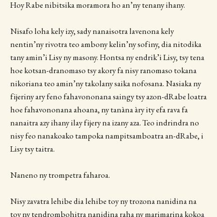
Hoy Rabe nibitsika moramora ho an’ny tenany ihany.
Nisafo loha kely izy, sady nanaisotra lavenona kely
nentin’ny rivotra teo ambony kelin’ny sofiny, dia nitodika
tany amin’i Lisy ny masony. Hontsa ny endrik’i Lisy, tsy tena
hoe kotsan-dranomaso tsy akory fa nisy ranomaso tokana
nikoriana teo amin’ny takolany saika nofosana. Nasiaka ny
fijeriny ary feno fahavononana saingy tsy azon-dRabe loatra
hoe fahavononana ahoana, ny tanàna àry ity efa rava fa
nanaitra azy ihany ilay fijery na izany aza. Teo indrindra no
nisy feo nanakoako tampoka nampitsamboatra an-dRabe, i
Lisy tsy taitra.
Naneno ny trompetra faharoa.
Nisy zavatra lehibe dia lehibe toy ny trozona nanidina na
toy ny tendrombohitra nanidina raha ny marimarina kokoa