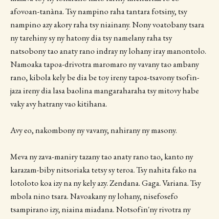
afovoan-tanàna. Tsy nampino raha tantara fotsiny, tsy
nampino azy akory raha tsy niainany. Nony voatobany tsara
ny tarehiny sy ny hatony dia tsy namelany raha tsy
natsobony tao anaty rano indray ny lohany iray manontolo.
Namoaka tapoa-drivotra maromaro ny vavany tao ambany
rano, kibola kely be dia be toy ireny tapoa-tsavony tsofin-
jaza ireny dia lasa baolina mangaraharaha tsy mitovy habe
vaky avy hatrany vao kitihana.
Avy eo, nakombony ny vavany, nahirany ny masony.
Meva ny zava-maniry tazany tao anaty rano tao, kanto ny
karazam-biby nitsoriaka tetsy sy teroa. Tsy nahita fako na
lotoloto koa izy na ny kely azy. Zendana. Gaga. Variana. Tsy
mbola nino tsara. Navoakany ny lohany, nisefosefo
tsampirano izy, niaina miadana. Notsofin'ny rivotra ny