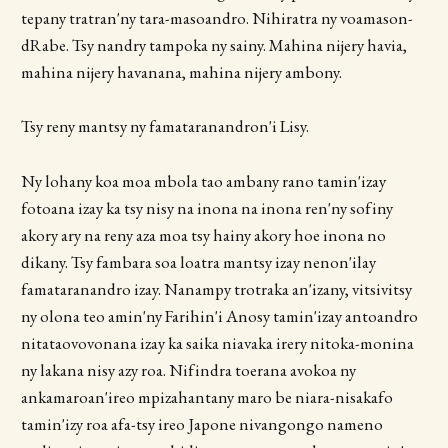
tepany tratran'ny tara-masoandro. Nihiratra ny voamason-
dRabe. Tsy nandry tampoka ny sainy. Mahina nijery havia,
mahina nijery havanana, mahina nijery ambony.
Tsy reny mantsy ny famataranandron'i Lisy.
Ny lohany koa moa mbola tao ambany rano tamin'izay
fotoana izay ka tsy nisy na inona na inona ren'ny sofiny
akory ary na reny aza moa tsy hainy akory hoe inona no
dikany. Tsy fambara soa loatra mantsy izay nenon'ilay
famataranandro izay. Nanampy trotraka an'izany, vitsivitsy
ny olona teo amin'ny Farihin'i Anosy tamin'izay antoandro
nitataovovonana izay ka saika niavaka irery nitoka-monina
ny lakana nisy azy roa. Nifindra toerana avokoa ny
ankamaroan'ireo mpizahantany maro be niara-nisakafo
tamin'izy roa afa-tsy ireo Japone nivangongo nameno