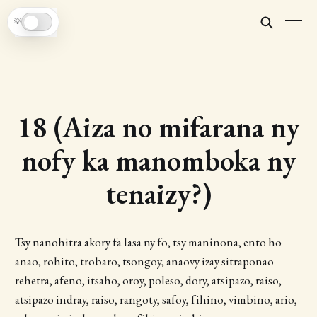
💡
18 (Aiza no mifarana ny
nofy ka manomboka ny
tenaizy?)
Tsy nanohitra akory fa lasa ny fo, tsy maninona, ento ho
anao, rohito, trobaro, tsongoy, anaovy izay sitraponao
rehetra, afeno, itsaho, oroy, poleso, dory, atsipazo, raiso,
atsipazo indray, raiso, rangoty, safoy, fihino, vimbino, ario,