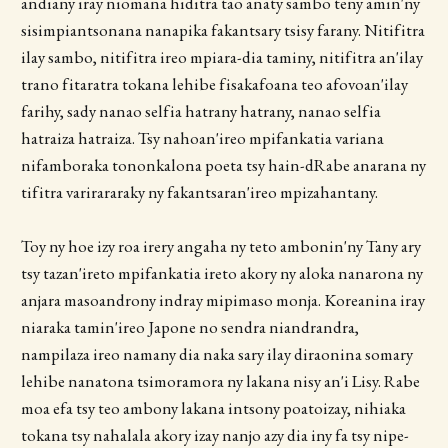
andiany iray niomana hiditra tao anaty sambo teny amin'ny
sisimpiantsonana nanapika fakantsary tsisy farany. Nitifitra
ilay sambo, nitifitra ireo mpiara-dia taminy, nitifitra an'ilay
trano fitaratra tokana lehibe fisakafoana teo afovoan'ilay
farihy, sady nanao selfia hatrany hatrany, nanao selfia
hatraiza hatraiza. Tsy nahoan'ireo mpifankatia variana
nifamboraka tononkalona poeta tsy hain-dRabe anarana ny
tifitra varirararaky ny fakantsaran'ireo mpizahantany.
Toy ny hoe izy roa irery angaha ny teto ambonin'ny Tany ary
tsy tazan'ireto mpifankatia ireto akory ny aloka nanarona ny
anjara masoandrony indray mipimaso monja. Koreanina iray
niaraka tamin'ireo Japone no sendra niandrandra,
nampilaza ireo namany dia naka sary ilay diraonina somary
lehibe nanatona tsimoramora ny lakana nisy an'i Lisy. Rabe
moa efa tsy teo ambony lakana intsony poatoizay, nihiaka
tokana tsy nahalala akory izay nanjo azy dia iny fa tsy nipe-