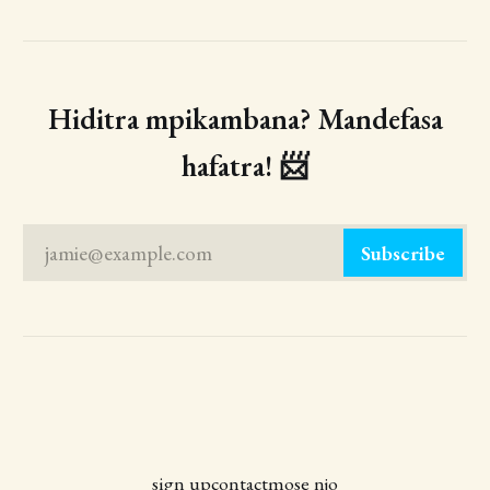
Hiditra mpikambana? Mandefasa
hafatra! 📨
jamie@example.com
Subscribe
sign up
contact
mose njo