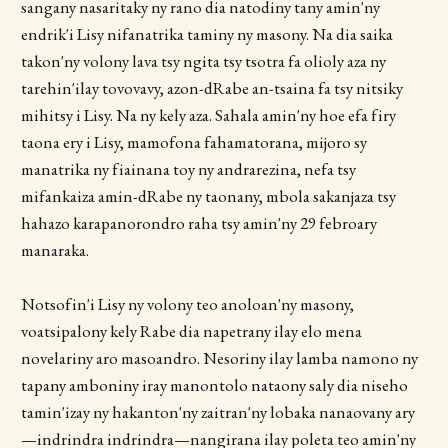
sangany nasaritaky ny rano dia natodiny tany amin'ny
endrik'i Lisy nifanatrika taminy ny masony. Na dia saika
takon'ny volony lava tsy ngita tsy tsotra fa olioly aza ny
tarehin'ilay tovovavy, azon-dRabe an-tsaina fa tsy nitsiky
mihitsy i Lisy. Na ny kely aza. Sahala amin'ny hoe efa firy
taona ery i Lisy, mamofona fahamatorana, mijoro sy
manatrika ny fiainana toy ny andrarezina, nefa tsy
mifankaiza amin-dRabe ny taonany, mbola sakanjaza tsy
hahazo karapanorondro raha tsy amin'ny 29 febroary
manaraka.
Notsofin'i Lisy ny volony teo anoloan'ny masony,
voatsipalony kely Rabe dia napetrany ilay elo mena
novelariny aro masoandro. Nesoriny ilay lamba namono ny
tapany amboniny iray manontolo nataony saly dia niseho
tamin'izay ny hakanton'ny zaitran'ny lobaka nanaovany ary
—indrindra indrindra—nangirana ilay poleta teo amin'ny