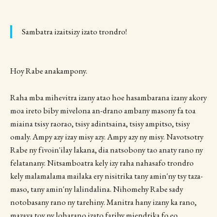
Sambatra izaitsizy izato trondro!
Hoy Rabe anakampony.
Raha mba mihevitra izany atao hoe hasambarana izany akory
moa ireto biby mivelona an-drano ambany masony fa toa
miaina tsisy raorao, tsisy adintsaina, tsisy ampitso, tsisy
omaly. Ampy azy izay misy azy. Ampy azy ny misy. Navotsotry
Rabe ny fivoin'ilay lakana, dia natsobony tao anaty rano ny
felatanany. Nitsamboatra kely izy raha nahasafo trondro
kely malamalama mailaka ery nisitrika tany amin'ny tsy taza-
maso, tany amin'ny lalindalina. Nihomehy Rabe sady
notobasany rano ny tarehiny. Manitra hany izany ka rano,
mazava toy ny loharano izato farihy miendrika fo eo