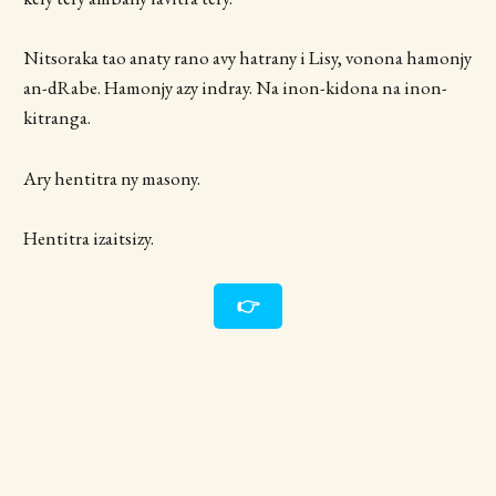
Nitsoraka tao anaty rano avy hatrany i Lisy, vonona hamonjy
an-dRabe. Hamonjy azy indray. Na inon-kidona na inon-
kitranga.
Ary hentitra ny masony.
Hentitra izaitsizy.
👉