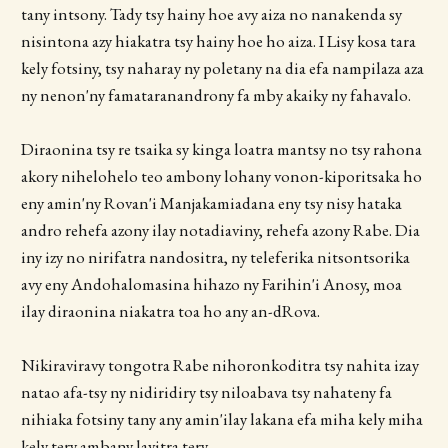
tany intsony. Tady tsy hainy hoe avy aiza no nanakenda sy
nisintona azy hiakatra tsy hainy hoe ho aiza. I Lisy kosa tara
kely fotsiny, tsy naharay ny poletany na dia efa nampilaza aza
ny nenon'ny famataranandrony fa mby akaiky ny fahavalo.
Diraonina tsy re tsaika sy kinga loatra mantsy no tsy rahona
akory nihelohelo teo ambony lohany vonon-kiporitsaka ho
eny amin'ny Rovan'i Manjakamiadana eny tsy nisy hataka
andro rehefa azony ilay notadiaviny, rehefa azony Rabe. Dia
iny izy no nirifatra nandositra, ny teleferika nitsontsorika
avy eny Andohalomasina hihazo ny Farihin'i Anosy, moa
ilay diraonina niakatra toa ho any an-dRova.
Nikiraviravy tongotra Rabe nihoronkoditra tsy nahita izay
natao afa-tsy ny nidiridiry tsy niloabava tsy nahateny fa
nihiaka fotsiny tany any amin'ilay lakana efa miha kely miha
kely tery ambany lavitra tery.