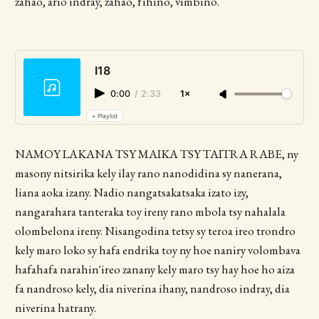
zahao, ario indray, zahao, fihino, vimbino.
I18
0:00
/
2:33
1×
+ Playlist
NAMOY LAKANA TSY MAIKA TSY TAITRA RABE, ny
masony nitsirika kely ilay rano nanodidina sy nanerana,
liana aoka izany. Nadio nangatsakatsaka izato izy,
nangarahara tanteraka toy ireny rano mbola tsy nahalala
olombelona ireny. Nisangodina tetsy sy teroa ireo trondro
kely maro loko sy hafa endrika toy ny hoe naniry volombava
hafahafa narahin'ireo zanany kely maro tsy hay hoe ho aiza
fa nandroso kely, dia niverina ihany, nandroso indray, dia
niverina hatrany.