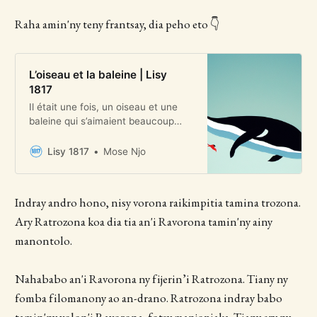
Raha amin'ny teny frantsay, dia peho eto 👇
L’oiseau et la baleine | Lisy
1817
Il était une fois, un oiseau et une
baleine qui s’aimaient beaucoup
beaucoup beaucoup
Lisy 1817
Mose Njo
Indray andro hono, nisy vorona raikimpitia tamina trozona.
Ary Ratrozona koa dia tia an'i Ravorona tamin'ny ainy
manontolo.
Nahababo an'i Ravorona ny fijerin’i Ratrozona. Tiany ny
fomba filomanony ao an-drano. Ratrozona indray babo