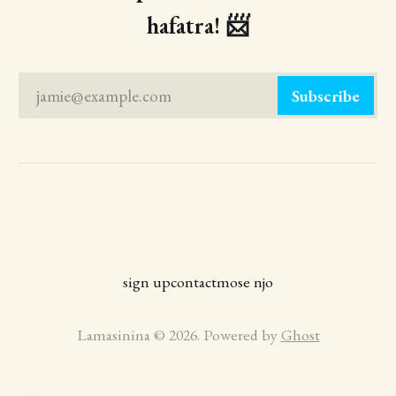
hafatra! 📨
jamie@example.com
Subscribe
sign up
contact
mose njo
Lamasinina © 2026. Powered by
Ghost
Playlist