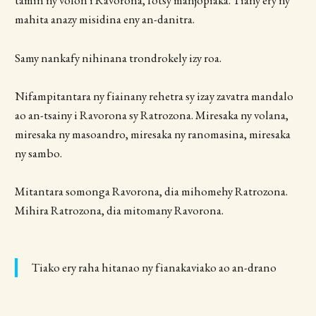
tamin'ny volon'i Ravorona, fotsy manjopiaka. Tiany ery ny
mahita anazy misidina eny an-danitra.
Samy nankafy nihinana trondrokely izy roa.
Nifampitantara ny fiainany rehetra sy izay zavatra mandalo
ao an-tsainy i Ravorona sy Ratrozona. Miresaka ny volana,
miresaka ny masoandro, miresaka ny ranomasina, miresaka
ny sambo.
Mitantara somonga Ravorona, dia mihomehy Ratrozona.
Mihira Ratrozona, dia mitomany Ravorona.
Tiako ery raha hitanao ny fianakaviako ao an-drano