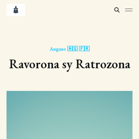
Angano 🇲🇬 🇫🇷
Ravorona sy Ratrozona