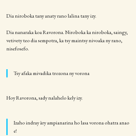
Dia niroboka tany anaty rano lalina tany izy.
Dia nanaraka koa Ravorona. Niroboka ka niroboka, saingy,
vetivety teo dia sempotra, ka tsy maintsy nivoaka ny rano,
nisefosefo.
Tsy afaka mivadika trozona ny vorona
Hoy Ravorona, sady nalahelo kely izy.
Izaho indray àry ampianarina ho lasa vorona ohatra anao
e!