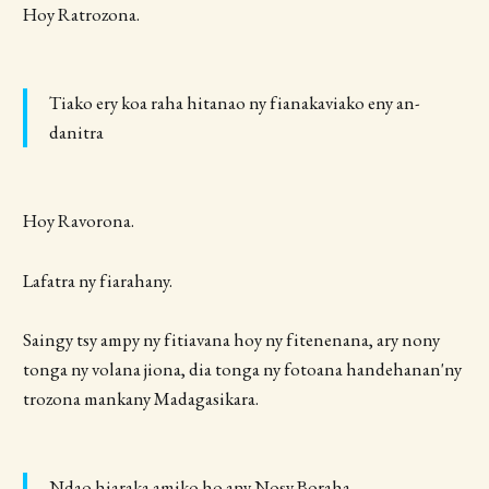
Hoy Ratrozona.
Tiako ery koa raha hitanao ny fianakaviako eny an-
danitra
Hoy Ravorona.
Lafatra ny fiarahany.
Saingy tsy ampy ny fitiavana hoy ny fitenenana, ary nony
tonga ny volana jiona, dia tonga ny fotoana handehanan'ny
trozona mankany Madagasikara.
Ndao hiaraka amiko ho any Nosy Boraha