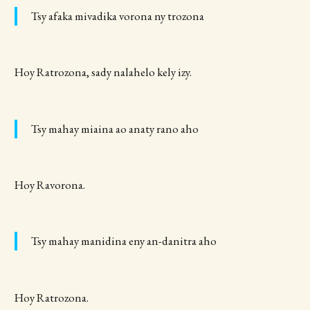
Tsy afaka mivadika vorona ny trozona
Hoy Ratrozona, sady nalahelo kely izy.
Tsy mahay miaina ao anaty rano aho
Hoy Ravorona.
Tsy mahay manidina eny an-danitra aho
Hoy Ratrozona.