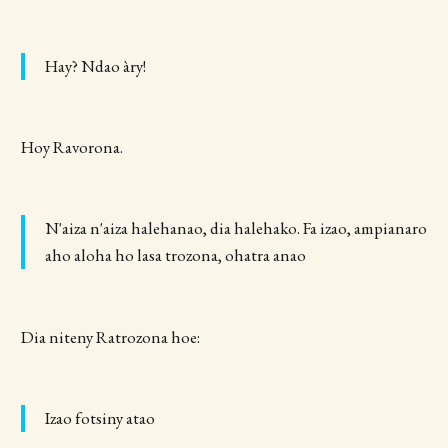
Hay? Ndao àry!
Hoy Ravorona.
N'aiza n'aiza halehanao, dia halehako. Fa izao, ampianaro
aho aloha ho lasa trozona, ohatra anao
Dia niteny Ratrozona hoe:
Izao fotsiny atao