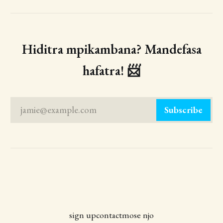
Hiditra mpikambana? Mandefasa
hafatra! 📨
jamie@example.com
Subscribe
sign up
contact
mose njo