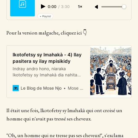
0:00
/
3:30
1×
+ Playlist
Pour la version malgache, cliquez ici 👇
Ikotofetsy sy Imahakà - 4) Ilay
pasitera sy ilay mpisikidy
Indray andro hono, niaraka
Ikotofetsy sy Imahakà dia nahita
lehilahy tsy nirandrana ny volony
izy roalahy
Le Blog de Mose Njo
Mose Njo
Il était une fois, Ikotofetsy sy Imahakà qui ont croisé un
homme qui n'avait pas tressé ses cheveux.
"Oh, un homme qui ne tresse pas ses cheveux!", s'exclama