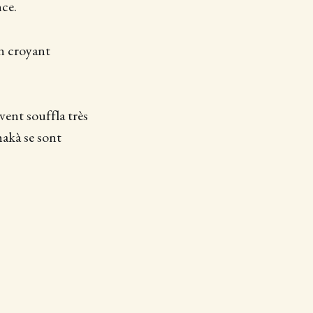
nce.
on croyant
 vent souffla très
hakà se sont