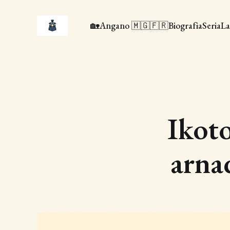
🏡
Angano 🇲🇬🇫🇷
Biografia
Seria
La
Ikoto
arna