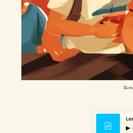
Ikot
Le