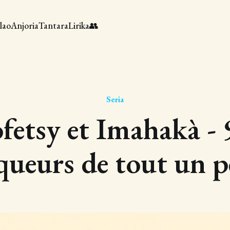
lao
Anjoria
Tantara
Lirika
👥
Seria
fetsy et Imahakà - 
queurs de tout un p