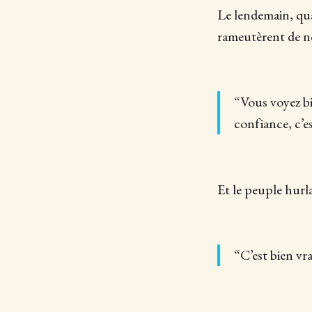
Le lendemain, qua
rameutèrent de no
“Vous voyez bie
confiance, c’es
Et le peuple hurla
“C’est bien vra