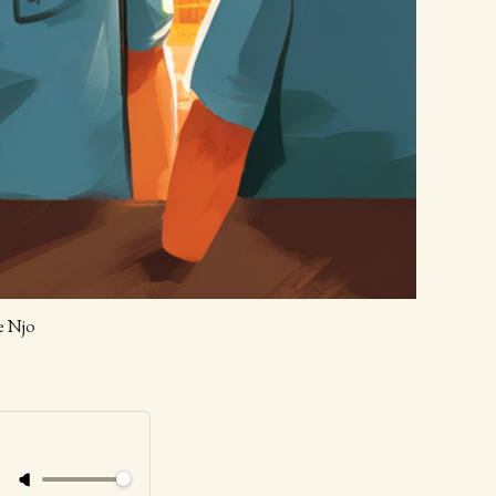
e Njo