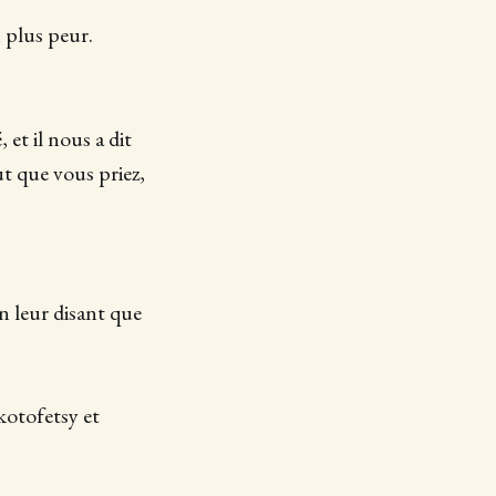
n plus peur.
 et il nous a dit
ut que vous priez,
en leur disant que
kotofetsy et