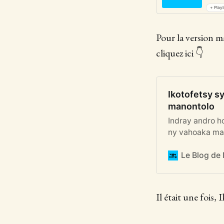
+ Playl
Pour la version m
cliquez ici 👇
Ikotofetsy s
manontolo
Indray andro h
ny vahoaka man
Le Blog de
Il était une fois,