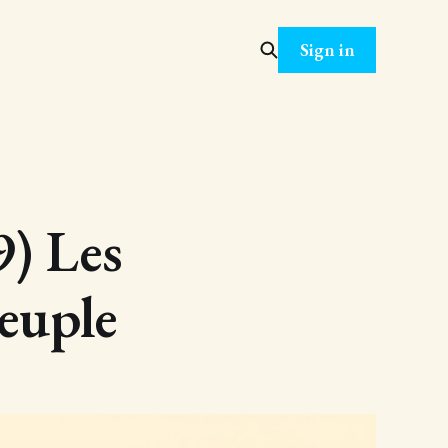
Sign in
9) Les
euple