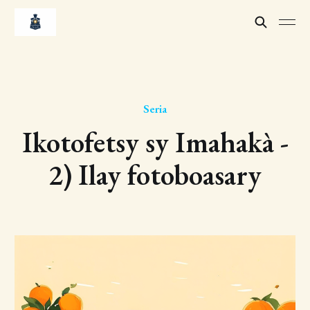
Seria
Ikotofetsy sy Imahakà -
2) Ilay fotoboasary