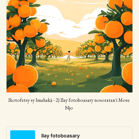
Ikotofetsy sy Imahakà - 2) Ilay fotoboasary nosoratan'i Mose 
Njo 
Ilay fotoboasary