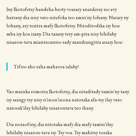
Iny Ikotofetsy handeha hioty voasary anankiray no avy
hatrany dia nisy vato nitefoka teo amin'ny lohany. Narary ny
lohany, ary tezitra mafy Ikotofetsy. Nitoditodika izy hoe
mba izy koa izany. Dia tazany tery am-pita nisy lehilahy
nisaron-tava miantsoantso sady mandrangitra anazy hoe:
Tifiro aho raha mahavoa ialahy!
Vao mainka romotra Ikotofetsy, dia nitaditady tamin'ny tany
izy saingy tsy nisy n'inon'inona natoraka afa-tsy ilay vato
natorak'ilay lehilahy nisarontava teo ihany.
Dia noraofiny, dia nitoraka mafy dia mafy tamin'ilay
lehilahy nisaron-tava izy. Tsy voa. Tsy mahitsy toraka