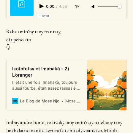
0:00
/
4:55
1×
+ Playlist
Raha amin'ny teny frantsay,
dia peho eto
👇
Ikotofetsy et Imahakà - 2)
L’oranger
Il était une fois, Imahakà, toujours
aussi fourbe, était assez rassasié et
voulait à tout prix manger des fruits
Le Blog de Mose Njo
Mose Njo
Indray andro hono, vokivoky tany amin'izay nalehany tany
Imahakà no nanita-kevitra fa te hitady voankazo. Mbola