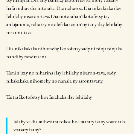
hafa indray dia nitoraka. Dia nahavoa. Dia nikiakiaka ilay
lehilahy nisaron-tava. Dia notorahan'Ikotofetsy tsy
ankijanona, raha tsy nitolefika tamin'ny tany ilay lehilahy
nisaron-tava.
Dia nikakakaka nihomehy Ikotofetsy sady nitsinjatsinjaka
nandihy fandresena.
Tamin'izay no niharina ilay lehilahy nisaron-tava, sady
nikakakaka nihomehy no nanala ny sarontavany.
Taitra Ikotofetsy hoe Imahakà ilay lehilahy.
Ialahy ve dia mihevitra tokoa hoe marary izany voatoraka
voasary izany?