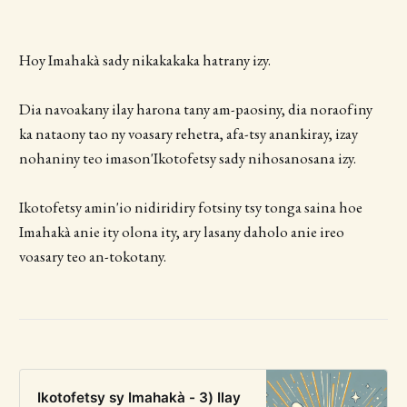
Hoy Imahakà sady nikakakaka hatrany izy.
Dia navoakany ilay harona tany am-paosiny, dia noraofiny
ka nataony tao ny voasary rehetra, afa-tsy anankiray, izay
nohaniny teo imason'Ikotofetsy sady nihosanosana izy.
Ikotofetsy amin'io nidiridiry fotsiny tsy tonga saina hoe
Imahakà anie ity olona ity, ary lasany daholo anie ireo
voasary teo an-tokotany.
Ikotofetsy sy Imahakà - 3) Ilay