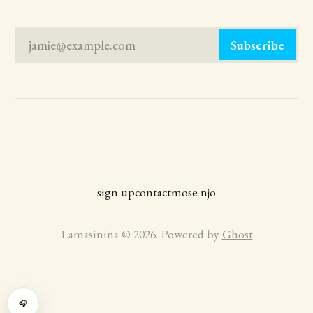
jamie@example.com
Subscribe
sign up
contact
mose njo
Lamasinina © 2026. Powered by
Ghost
Playlist
🎧