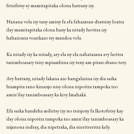
fetsifetsy sy mamitapitaka olona hatrany izy.
Nanana vola izy tany aminy fa efa fahazaran-dratsiny loatra
ilay mamitapitaka olona hany ka nitady hevitra izy
hahazoana voankazo tsy mandoa vola.
Ka nitady izy ka nitady, ary ela ny ela nahatazana avy lavitra
tanimboasary tsisy mpiambina izy teny am-pitan-drano tery.
Avy hatrany, nitady lakana azo hangalarina izy dia saika
hiampita rano kinanjo nisy olona nipoitra tampoka teo
amin'ilay tanimboasary ka kivy Imahakà.
Efa saika handeha mihitsy izy no tsinjony fa Ikotofetsy kay
ilay olona nipoitra tampoka teo amin'ilay tanimboasary ka
nijanona indray, dia nipetraka, dia nieritreritra kely.