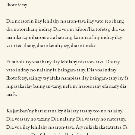
Ikotofetsy.
Dia noraofin'ilay lehilahy nisaron-tava ilay vato teo ihany,
dia notorahany indray. Dia voa ny kibon'Ikotofetsy, dia vao
mainka izy niharomotra hatrany, ka noraofiny indray ilay
vato teo ihany, dia nikendry izy, dia nitoraka.
Fa mbola tsy voa ihany ilay lehilahy nisaron-tava. Dia tsy
vato indray no nalainy fa baingan-tany. Dia voa indray
Ikotofetsy, saingy tsy afaka nampiasa ilay baingan-tany izy fa
nipasaka ilay baingan-tany, nefa ny hasosorany efa mafy dia
mafy.
Ka jamban'ny hatezerana izy dia izay tazany teo no nalainy.
Dia voasary no tazany. Dia nalainy. Dia voasary no natorany.
Dia voa ilay lehilahy nisaron-tava. Ary nikiakiaka fatratra. Fa
tsy nianjera. Dia faly izaitsizy Ikotofetsy ka nioty voasary