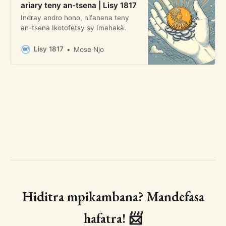
ariary teny an-tsena | Lisy 1817
Indray andro hono, nifanena teny
an-tsena Ikotofetsy sy Imahakà.
Lisy 1817
Mose Njo
Hiditra mpikambana? Mandefasa
hafatra! 📨