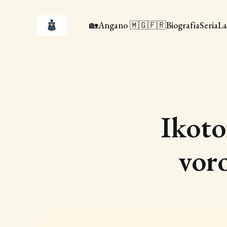
🏡
Angano 🇲🇬🇫🇷
Biografia
Seria
La
Ikoto
vor