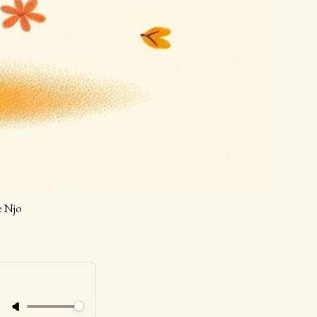
e Njo