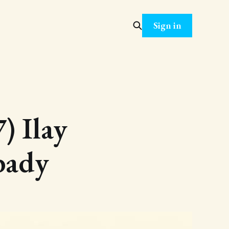
Sign in
) Ilay
bady