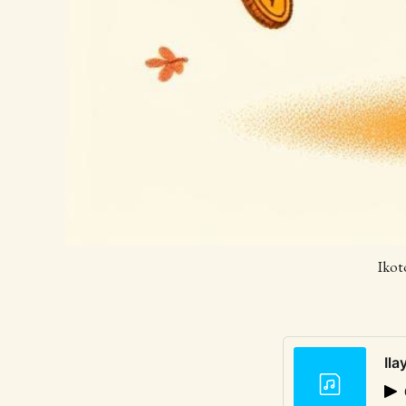
Ikot
Il