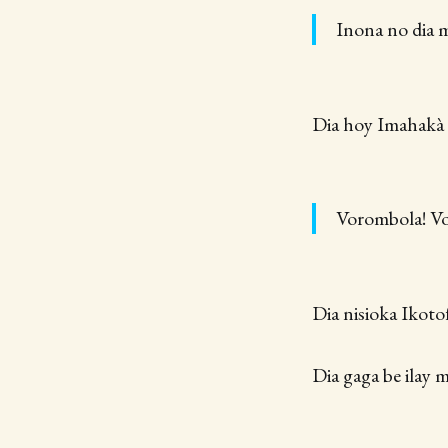
Inona no dia m
Dia hoy Imahakà 
Vorombola! Vo
Dia nisioka Ikotof
Dia gaga be ilay