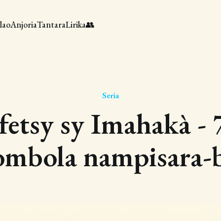
lao
Anjoria
Tantara
Lirika
👥
Seria
fetsy sy Imahakà - 7
ombola nampisara-