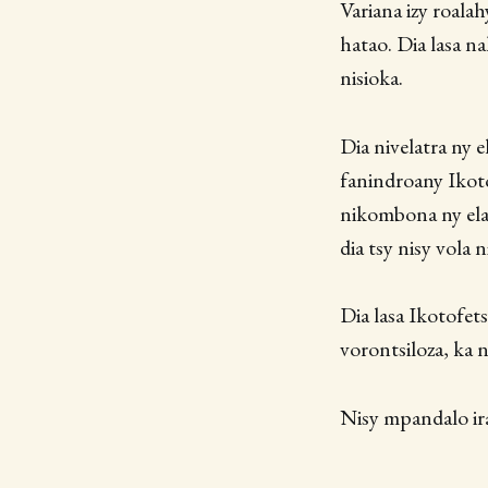
Variana izy roalah
hatao. Dia lasa na
nisioka.
Dia nivelatra ny e
fanindroany Ikotof
nikombona ny elat
dia tsy nisy vola n
Dia lasa Ikotofets
vorontsiloza, ka 
Nisy mpandalo ir