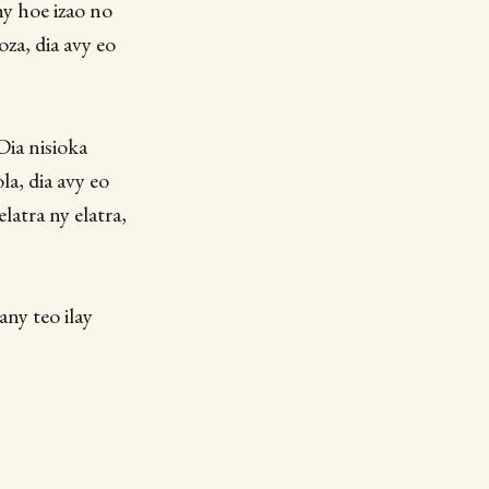
ahy hoe izao no
oza, dia avy eo
Dia nisioka
la, dia avy eo
latra ny elatra,
any teo ilay