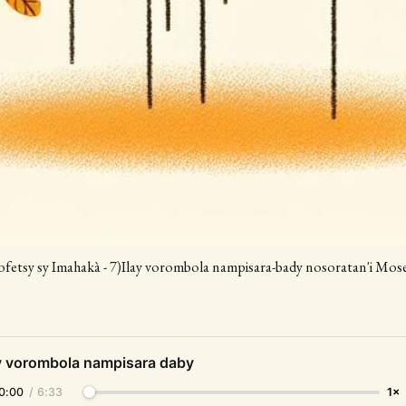
ofetsy sy Imahakà - 7)Ilay vorombola nampisara-bady nosoratan'i Mos
ay vorombola nampisara daby
0:00
/
6:33
1×