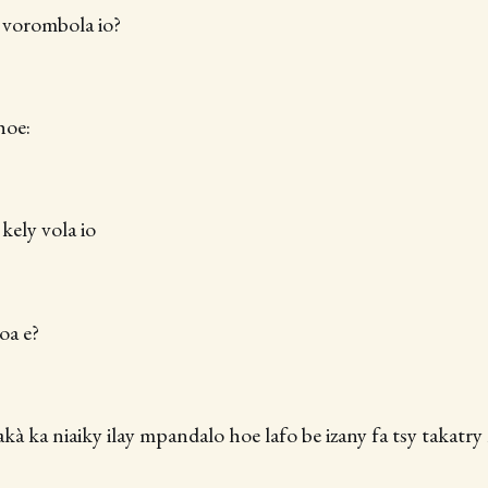
 vorombola io?
hoe:
kely vola io
oa e?
à ka niaiky ilay mpandalo hoe lafo be izany fa tsy takatr