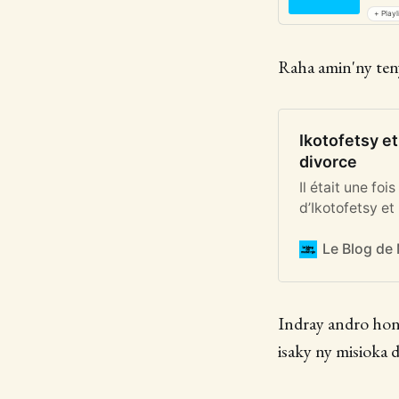
+ Playl
Raha amin'ny teny
Ikotofetsy et
divorce
Il était une foi
d’Ikotofetsy e
Le Blog de
Indray andro hono
isaky ny misioka d