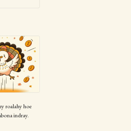
izy roalahy hoe
ombona indray.