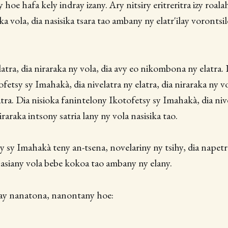
y hoe hafa kely indray izany. Ary nitsiry eritreritra izy roal
ka vola, dia nasisika tsara tao ambany ny elatr'ilay vorontsil
latra, dia niraraka ny vola, dia avy eo nikombona ny elatra. 
etsy sy Imahakà, dia nivelatra ny elatra, dia niraraka ny vo
ra. Dia nisioka fanintelony Ikotofetsy sy Imahakà, dia nive
iraraka intsony satria lany ny vola nasisika tao.
y sy Imahakà teny an-tsena, novelariny ny tsihy, dia napetr
nasiany vola bebe kokoa tao ambany ny elany.
ay nanatona, nanontany hoe: