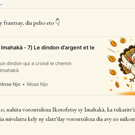
ist
 frantsay, dia peho eto 👇
 Imahakà - 7) Le dindon d’argent et le
s un dindon qui a croisé le chemin
t Imahakà
Mose Njo
 Mose Njo
, nahita vorontsiloza Ikotofetsy sy Imahakà, ka tsikaritr'
ia mivelatra kely ny elatr'ilay vorontsiloza dia avy eo mik