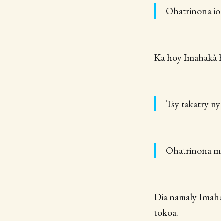
Ohatrinona io
Ka hoy Imahakà 
Tsy takatry ny 
Ohatrinona m
Dia namaly Imahak
tokoa.