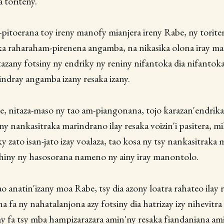
 toriteny.
itoerana toy ireny manofy mianjera ireny Rabe, ny torite
sika raharaham-pirenena angamba, na nikasika olona iray ma
tazany fotsiny ny endriky ny reniny nifantoka dia nifantok
indray angamba izany resaka izany.
, nitaza-maso ny tao am-piangonana, tojo karazan'endrika
ny nankasitraka marindrano ilay resaka voizin'i pasitera, m
 zato isan-jato izay voalaza, tao kosa ny tsy nankasitraka m
ehiny ny hasosorana nameno ny ainy iray manontolo.
tao anatin'izany moa Rabe, tsy dia azony loatra rahateo ilay 
ina fa ny nahatalanjona azy fotsiny dia hatrizay izy nihevitr
y fa tsy mba hampizarazara amin'ny resaka fiandaniana am