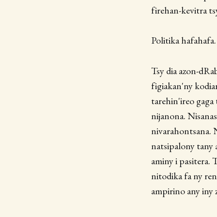
firehan-kevitra ts
Politika hafahafa.
Tsy dia azon-dRab
figiakan'ny kodia
tarehin'ireo gaga 
nijanona. Nisana
nivarahontsana. 
natsipalony tany 
aminy i pasitera. 
nitodika fa ny re
ampirino any iny 