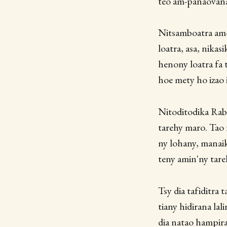
teo am-panaovana
Nitsamboatra am-p
loatra, asa, nika
henony loatra fa 
hoe mety ho izao 
Nitoditodika Rabe
tarehy maro. Tao 
ny lohany, manaiky
teny amin'ny tar
Tsy dia tafiditra 
tiany hidirana lal
dia natao hampira