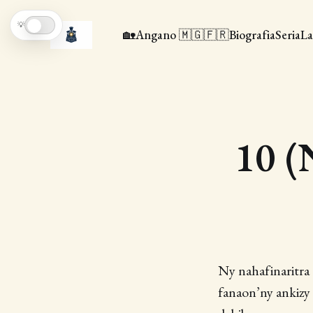
💡
🏡
Angano 🇲🇬🇫🇷
Biografia
Seria
La
10 (
Ny nahafinaritra
fanaon’ny ankizy 