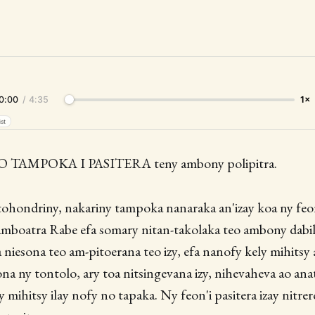
0:00
/
4:35
1×
ist
TAMPOKA I PASITERA teny ambony polipitra.
ohondriny, nakariny tampoka nanaraka an'izay koa ny feo
samboatra Rabe efa somary nitan-takolaka teo ambony dab
a niesona teo am-pitoerana teo izy, efa nanofy kely mihitsy 
na ny tontolo, ary toa nitsingevana izy, nihevaheva ao ana
 mihitsy ilay nofy no tapaka. Ny feon'i pasitera izay nitr