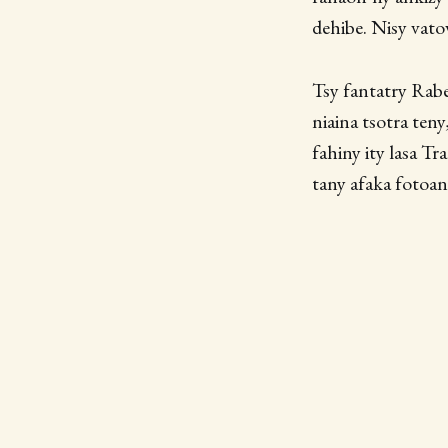
dehibe. Nisy vato
Tsy fantatry Rabe
niaina tsotra ten
fahiny ity lasa T
tany afaka fotoan