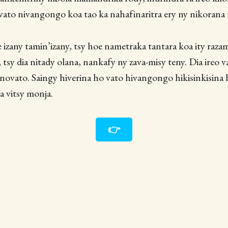
vato nivangongo koa tao ka nahafinaritra ery ny nikorana 
 izany tamin’izany, tsy hoe nametraka tantara koa ity raza
y, tsy dia nitady olana, nankafy ny zava-misy teny. Dia ireo
ranovato. Saingy hiverina ho vato hivangongo hikisinkisina 
a vitsy monja.
👉