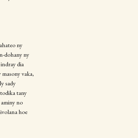
rahateo ny
 an-dohany ny
 indray dia
y masony vaka,
ly sady
itodika tany
ny aminy no
nivolana hoe