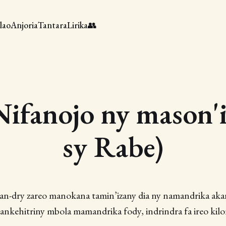
lao
Anjoria
Tantara
Lirika
👥
Nifanojo ny mason'i
sy Rabe)
 an-dry zareo manokana tamin’izany dia ny namandrika aka
ankehitriny mbola mamandrika fody, indrindra fa ireo kilo