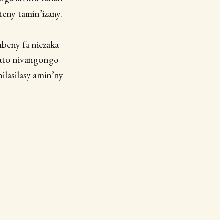
teny tamin’izany.
mbeny fa niezaka
 vato nivangongo
hilasilasy amin’ny