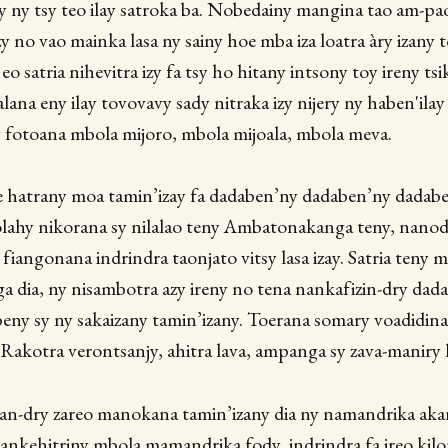
 ny tsy teo ilay satroka ba. Nobedainy mangina tao am-pa
y no vao mainka lasa ny sainy hoe mba iza loatra àry izany 
eo satria nihevitra izy fa tsy ho hitany intsony toy ireny tsi
lana eny ilay tovovavy sady nitraka izy nijery ny haben'ila
ny fotoana mbola mijoro, mbola mijoala, mbola meva.
e hatrany moa tamin’izay fa dadaben’ny dadaben’ny dadabe
olahy nikorana sy nilalao teny Ambatonakanga teny, nanod
fiangonana indrindra taonjato vitsy lasa izay. Satria teny 
 dia, ny nisambotra azy ireny no tena nankafizin-dry dad
ny sy ny sakaizany tamin’izany. Toerana somary voadidina 
. Rakotra verontsanjy, ahitra lava, ampanga sy zava-maniry
 an-dry zareo manokana tamin’izany dia ny namandrika aka
ankehitriny mbola mamandrika fody, indrindra fa ireo kilo