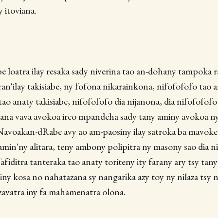
y itoviana.
e loatra ilay resaka sady niverina tao an-dohany tampoka 
ran'ilay takisiabe, ny fofona nikarainkona, nifofofofo tao
tao anaty takisiabe, nifofofofo dia nijanona, dia nifofofofo
sana vava avokoa ireo mpandeha sady tany aminy avokoa n
Navoakan-dRabe avy ao am-paosiny ilay satroka ba mavoke
amin'ny alitara, teny ambony polipitra ny masony sao dia n
Tafiditra tanteraka tao anaty toriteny ity farany ary tsy ta
niny kosa no nahatazana sy nangarika azy toy ny nilaza tsy 
zavatra iny fa mahamenatra olona.