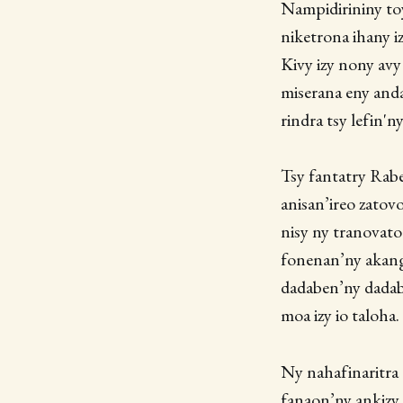
Nampidirininy toy
niketrona ihany iz
Kivy izy nony avy 
miserana eny anda
rindra tsy lefin'
Tsy fantatry Rab
anisan’ireo zatov
nisy ny tranovato 
fonenan’ny akanga
dadaben’ny dadabe
moa izy io taloha
Ny nahafinaritra
fanaon’ny ankizy 