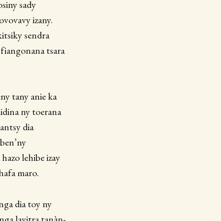
osiny sady
tovovavy izany.
kitsiky sendra
y fiangonana tsara
ny tany anie ka
idina ny toerana
mantsy dia
aben’ny
hazo lehibe izay
 hafa maro.
nga dia toy ny
nga lavitra tanàn-