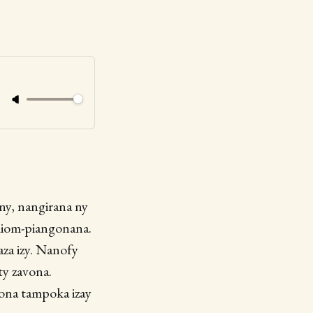
ny, nangirana ny
iliom-piangonana.
aza izy. Nanofy
ty zavona.
erona tampoka izay