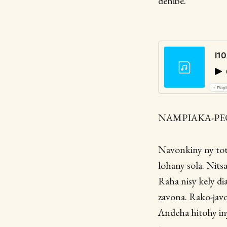
dehibe.
I10
+ Playl
NAMPIAKA-PEO 
Navonkiny ny tot
lohany sola. Nit
Raha nisy kely di
zavona. Rako-javo
Andeha hitohy iny