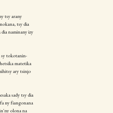
ny tsy arany
nokana, tsy dia
a dia naminany izy
 sy tokotanin-
ihetsika matetika
ihitsy ary tsinjo
resaka sady tsy dia
a fa ny fiangonana
in'ny olona na