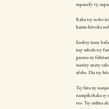
mpanefy vy, mpan
Raha tsy noho ireo
haizin-kitroka ne
Endrey izany hafa
izay mbola tsy fa
gazana ny fahitan
maniry anaty sah
afobe. Dia tsy hita
Tsy hita ny nanj
nampikohaka sy n
teo. Tsy nidina al