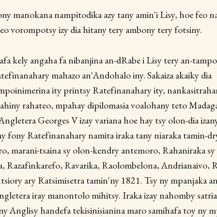
ony manokana nampitodika azy tany amin'i Lisy, hoe feo n
eo vorompotsy izy dia hitany tery ambony tery fotsiny.
fa kely angaha fa nibanjina an-dRabe i Lisy tery an-tamp
tefinanahary mahazo an'Andohalo iny. Sakaiza akaiky dia
mpoinimerina ity printsy Ratefinanahary ity, nankasitrah
dahiny rahateo, mpahay dipilomasia voalohany teto Madaga
Angletera Georges V izay variana hoe hay tsy olon-dia iza
y fony Ratefinanahary namita iraka tany niaraka tamin-dr
, marani-tsaina sy olon-kendry antemoro, Rahaniraka s
 Razafinkarefo, Ravarika, Raolombelona, Andrianaivo,
siory ary Ratsimisetra tamin'ny 1821. Tsy ny mpanjaka an
ngletera iray manontolo mihitsy. Iraka izay nahomby satria
ny Anglisy handefa tekisinisianina maro samihafa toy ny 