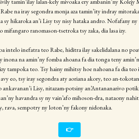
vily tamin’ilay lalan-kely mivoaka ery ambanin’ny Kolejy
a Rabe na iray segondra monja aza tamin’ity indray mitoraka
a sy hikaroka an’i Lisy tsy nisy hataka andro. Nofafany n
 mifangaro ranomason-tsetroka tsy zaka, dia lasa izy.
 intelo inefatra teo Rabe, hiditra ilay sakelidalana no poat
sy inona na amin’ny fomba ahoana fa dia tonga teny amin’
y tampoka teo. Tsy hainy mihitsy hoe nahoana fa dia teo i
y eo, tsy iray segondra aty aoriana akory, teo an-tokota
o ankavanan’i Lisy, nitazam-potsiny an’Antananarivo potik
an’ny havandra sy ny vain’afo mihoson-dra, nataony nahita
, rava, sempotry ny loton’ny fakony nidonaka.
👉