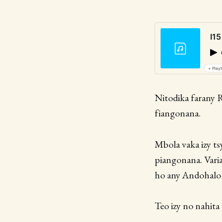
I15
+ Playl
Nitodika farany R
fiangonana.
Mbola vaka izy ts
piangonana. Varia
ho any Andohalo 
Teo izy no nahita 