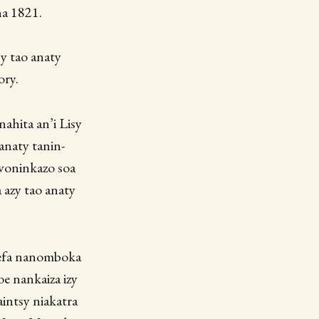
na 1821.
sy tao anaty
ory.
nahita an’i Lisy
anaty tanin-
 voninkazo soa
 azy tao anaty
a efa nanomboka
e nankaiza izy
aintsy niakatra