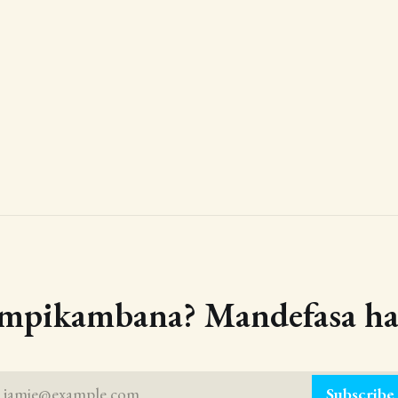
 mpikambana? Mandefasa haf
jamie@example.com
Subscribe