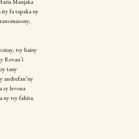
 Maria Manjaka
 ity fa tapaka ny
y ranomasony,
oizay, tsy hainy
ny Rovan’i
zy tany
ny andrefan’ny
a sy levona
 ny tsy fahita.