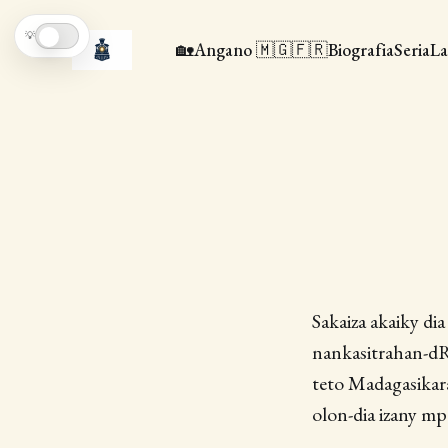
💡
🏡
Angano 🇲🇬🇫🇷
Biografia
Seria
La
Sakaiza akaiky di
nankasitrahan-dR
teto Madagasikara
olon-dia izany m