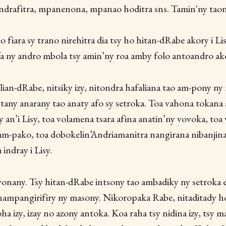
drafitra, mpanenona, mpanao hoditra sns. Tamin'ny tao
 fiara sy trano nirehitra dia tsy ho hitan-dRabe akory i Li
fa ny andro mbola tsy amin’ny roa amby folo antoandro ak
lian-dRabe, nitsiky izy, nitondra hafaliana tao am-pony ny 
ntany anarany tao anaty afo sy setroka. Toa vahona tokana 
y an’i Lisy, toa volamena tsara afina anatin’ny vovoka, toa
am-pako, toa dobokelin’Andriamanitra nangirana nibanjina
 indray i Lisy.
avonany. Tsy hitan-dRabe intsony tao ambadiky ny setrok
ampangirifiry ny masony. Nikoropaka Rabe, nitaditady ho
oha izy, izay no azony antoka. Koa raha tsy nidina izy, tsy m