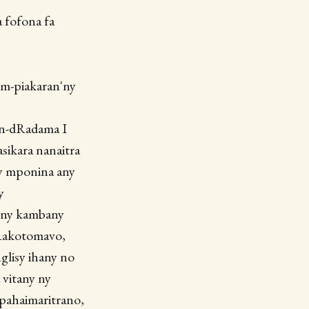
a fofona fa
om-piakaran'ny
an-dRadama I
sikara nanaitra
ny mponina any
y
y ny kambany
 Rakotomavo,
glisy ihany no
 vitany ny
mpahaimaritrano,