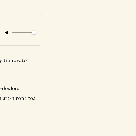
ay tranovato
avahadim-
niara-nirona toa