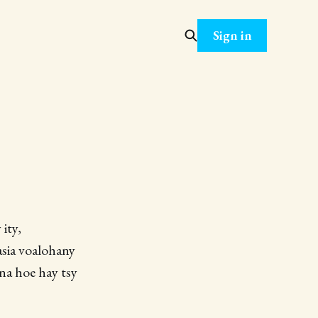
Sign in
ity,
asia voalohany
na hoe hay tsy