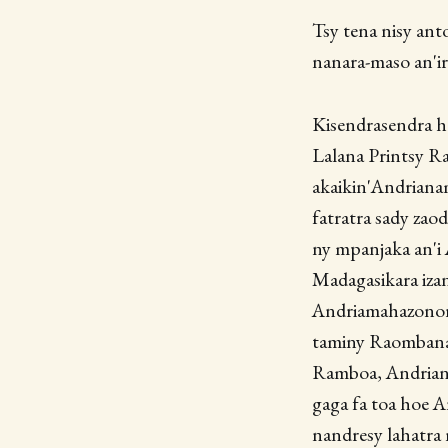
Tsy tena nisy ant
nanara-maso an'ir
Kisendrasendra ha
Lalana Printsy Ra
akaikin'Andriana
fatratra sady zao
ny mpanjaka an'i 
Madagasikara izan
Andriamahazonoro
taminy Raombana,
Ramboa, Andriant
gaga fa toa hoe A
nandresy lahatra 