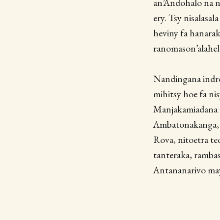
an’Andohalo na ni
ery. Tsy nisalasal
heviny fa hanarak
ranomason’alahelo
Nandingana indroa
mihitsy hoe fa ni
Manjakamiadana iz
Ambatonakanga, av
Rova, nitoetra te
tanteraka, rambas
Antananarivo may