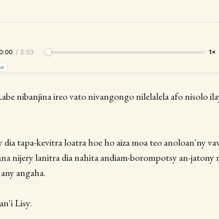
0:00
/
3:53
1×
ist
abe nibanjina ireo vato nivangongo nilelalela afo nisolo il
y dia tapa-kevitra loatra hoe ho aiza moa teo anoloan'ny v
na nijery lanitra dia nahita andiam-borompotsy an-jatony 
any angaha.
an'i Lisy.