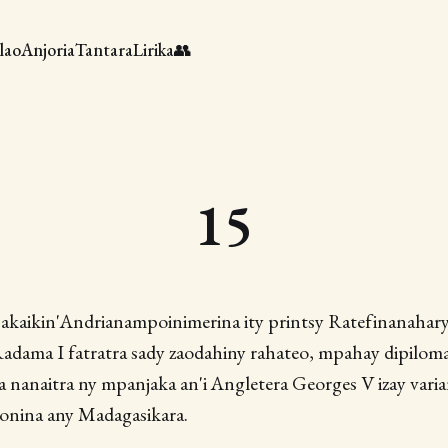
lao
Anjoria
Tantara
Lirika
👥
15
a akaikin'Andrianampoinimerina ity printsy Ratefinanahary 
adama I fatratra sady zaodahiny rahateo, mpahay dipilom
 nanaitra ny mpanjaka an'i Angletera Georges V izay varia
ponina any Madagasikara.